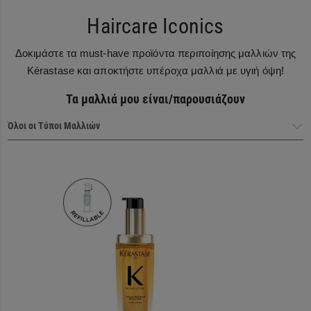
Aqua / Water / Eau • Sodium Cocoyl Isethionate • Disodium
Haircare Iconics
Laureth Sulfosuccinate • Glycol Distearate • Sodium Lauryl
Sulfoacetate • Sodium Lauroyl Sarcosinate • Glycerin •
Δοκιμάστε τα must-have προϊόντα περιποίησης μαλλιών της
Parfum / Fragrance • Decyl Glucoside • Cocamidopropyl
Kérastase και αποκτήστε υπέροχα μαλλιά με υγιή όψη!
Betaine • Ppg-5-Ceteth-20 • Coco-Betaine • Citric Acid •
Sodium Hydroxide • Piroctone Olamine • Sodium Benzoate •
Τα μαλλιά μου είναι/παρουσιάζουν
Sodium Chloride • Carbomer • Peg-55 Propylene Glycol
Oleate • Propylene Glycol • Limonene • Polyquaternium-7 •
Salicylic Acid • Polyquaternium-10 • Benzoic Acid • Squalane
• Polysorbate 21 • Benzyl Salicylate • Benzyl Alcohol •
Haircare Heroes
Linalool • Citronellol • Citral • Geraniol • Artemisia
Umbelliformis Flower Extract • Potassium Sorbate
ΠΕΡΙΣΣΟΤΕΣ ΠΛΗΡΟΦΟΡΙΕΣ ΣΧΕΤΙΚΑ ΜΕ ΤΟ ΑΡΩΜΑ
ΤΟΥ ΠΡΟΪΟΝΤΟΣ