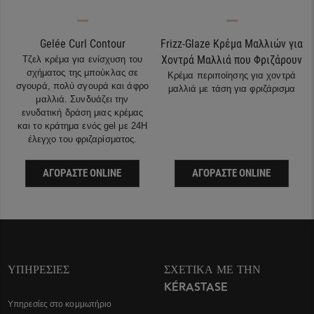
Gelée Curl Contour
Frizz-Glaze Κρέμα Μαλλιών για
Χοντρά Μαλλιά που Φριζάρουν
Τζελ κρέμα για ενίσχυση του
σχήματος της μπούκλας σε
Κρέμα περιποίησης για χοντρά
σγουρά, πολύ σγουρά και άφρο
μαλλιά με τάση για φριζάρισμα
μαλλιά. Συνδυάζει την
ενυδατική δράση μιας κρέμας
και το κράτημα ενός gel με 24H
έλεγχο του φριζαρίσματος.
ΑΓΟΡΆΣΤΕ ONLINE
ΑΓΟΡΆΣΤΕ ONLINE
ΥΠΗΡΕΣΊΕΣ
ΣΧΕΤΙΚΆ ΜΕ ΤΗΝ
KÉRASTASE
Υπηρεσίες στο κομμωτήριο