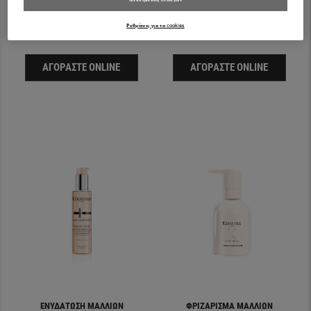
ολοκληρωμένη & εντατική
επανόρθωση, για πιο υγιή &
Ρυθμίσεις για τα cookies
δυνατά μαλλιά.
ΑΓΟΡΆΣΤΕ ONLINE
ΑΓΟΡΆΣΤΕ ONLINE
ΕΝΥΔΆΤΩΣΗ ΜΑΛΛΙΏΝ
ΦΡΙΖΆΡΙΣΜΑ ΜΑΛΛΙΏΝ