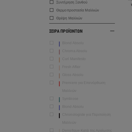
Συντήρηση Ξανθού
Θερμοπροστασία Μαλλιών
Θρέψη Μαλλιών
ΣΕΙΡΑ ΠΡΟΪΟΝΤΩΝ
Blond Absolu
Chroma Absolu
Curl Manifesto
Fresh Affair
Gloss Absolu
Premiere για Επανόρθωση
Μαλλιών
Symbiose
Blond Absolu
Chronologiste για Περιποίηση
Μαλλιών
Densifique Κατά της Αραίωσης