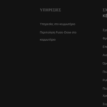
ΥΠΗΡΕΣΊΕΣ
Σ
K
Υπηρεσίες στο κομμωτήριο
Σχε
Περιποίηση Fusio-Dose στο
Φρο
κομμωτήριο
Επι
Αν
Όρ
Πο
Ρυθ
Πολ
Χρ
Συχ