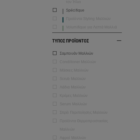
τον Ήλιο
Spécifique
Προϊόντα Styling Μαλλιών
Volumifique για Λεπτά Μαλλιά
ΤΥΠΟΣ ΠΡΟΪΟΝΤΟΣ
Σαμπουάν Μαλλιών
Conditioner Μαλλιών
Μάσκες Μαλλιών
Scrub Μαλλιών
Λάδια Μαλλιών
Κρέμες Μαλλιών
Serum Μαλλιών
Σπρέι Περιποίησης Μαλλιών
Προϊόντα Θερμοπροστασίας
Μαλλιών
Αφροί Μαλλιών