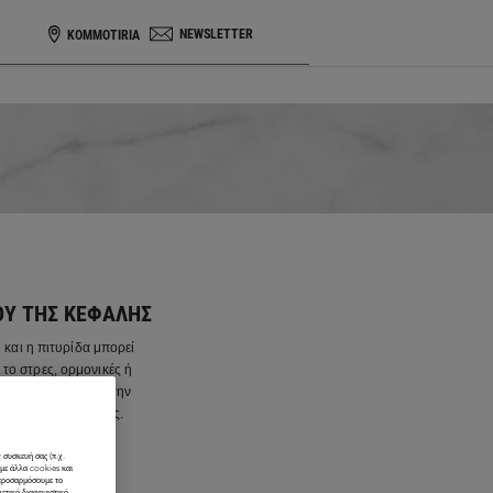
NEWSLETTER
KOMMOTIRIA
ΟΎ ΤΗΣ ΚΕΦΑΛΉΣ
 και η πιτυρίδα μπορεί
 το στρες, ορμονικές ή
 της Kérastase για την
ωτού και της τρίχας.
 συσκευή σας (π.χ.
ύμε άλλα cookies και
 προσαρμόσουμε το
χετικό διαφημιστικό