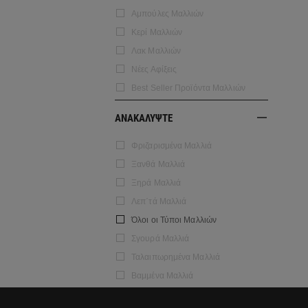
Αμπούλες Μαλλιών
Κερί Μαλλιών
Λακ Μαλλιών
Νέες Αφίξεις
Best Seller Προϊόντα Μαλλιών
ΑΝΑΚΑΛΥΨΤΕ
Φριζαρισμένα Μαλλιά
Ξανθά Μαλλιά
Ξηρά Μαλλιά
Λεπ΄τά Μαλλιά
Όλοι οι Τύποι Μαλλιών
Σγουρά Μαλλιά
Ταλαιπωρημένα Μαλλιά
Βαμμένα Μαλλιά