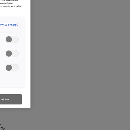
η όλων») ή να
ας (επιλέγοντας το link
άντα ενεργό
ΤΟΎ
οχή όλων
ς,
 Για