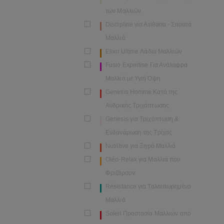
των Μαλλιών
Discipline για Ατίθασα - Σπαστά
Μαλλιά
Elixir Ultime Λάδια Μαλλιών
Fusio Expertise Για Ανάλαφρα
Μαλλιά με Υγιή Όψη
Genesis Homme Κατά της
Ανδρικής Τριχόπτωσης
Genesis για Τριχόπτωση &
Ενδυνάμωση της Τρίχας
Nutritive για Ξηρά Μαλλιά
Oléo-Relax για Μαλλιά που
Φριζάρουν
Résistance για Ταλαιπωρημένα
Μαλλιά
Soleil Προστασία Μαλλιών από