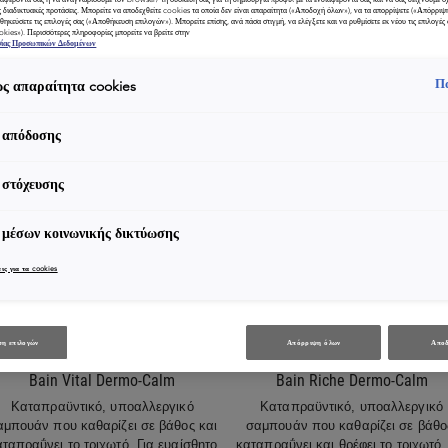
ς διαδικτυακές προτάσεις. Μπορείτε να αποδεχθείτε cookies τα οποία δεν είναι απαραίτητα («Αποδοχή όλων»), να τα απορρίψετε («Απόρριψ
θηκεύσετε τις επιλογές σας («Αποθήκευση επιλογών»). Μπορείτε επίσης, ανά πάσα στιγμή, να ελέγξετε και να ρυθμίσετε εκ νέου τις επιλογές σ
ookies»). Περισσότερες πληροφορίες μπορείτε να βρείτε στην
σίας Προσωπικών Δεδομένων
Π
ς απαραίτητα cookies
 απόδοσης
 στόχευσης
 μέσων κοινωνικής δικτύωσης
ις για τα cookies
ΕΡΙΠΟΊΗΣΗ ΤΟΥ ΕΥΑΊΣΘΗΤΟΥ ΤΡΙΧΩΤΟΎ
ΠΕΡΙΠΟΊΗΣΗ ΤΟΥ ΕΥΑΊΣΘΗΤΟΥ ΤΡΙΧΩ
ΤΗ...
ΤΗ...
η επιλογών
Απόρριψη όλων
Αποδ
Bain Vital Dermo-Calm
Bain Riche Dermo-Calm
Καταπραϋντικό, υποαλλεργικό
Καταπραϋντικό, υποαλλεργικό
αμπουάν που καθαρίζει σε βάθος και
σαμπουάν που καθαρίζει σε βάθο
ταπραΰνει το τριχωτό. Για ευαίσθητο
καταπραΰνει και θρέφει το τριχωτό.