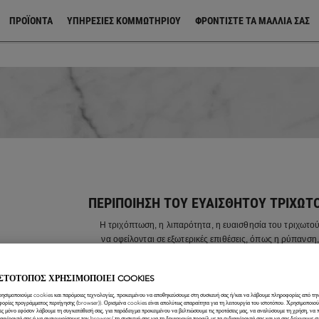
ΠΡΟΪΌΝΤΑ
ΥΠΗΡΕΣΙΕΣ ΚΟΜΜΩΤΗΡΙΟΥ
ΦΡΟΝΤΊΣΤΕ ΤΑ ΜΑΛΛΙΆ ΣΑΣ
ΠΕΡΙΠΟΊΗΣΗ ΤΟΥ ΕΥΑΊΣΘΗΤΟΥ ΤΡΙΧΩΤ
Η τριχόπτωση, η λιπαρότητα, η ευαισθησία του τριχωτού
να οφείλονται σε εξωτερικές επιθέσεις, όπως η ρύπανση,
διατροφικές διαταραχές. Ανακαλύψτε όλες τις θεραπείες
επανόρθωση, την πρόληψη και την προστασία του τριχ
ΙΣΤΟΤΟΠΟΣ ΧΡΗΣΙΜΟΠΟΙΕΙ COOKIES
ρησιμοποιούμε cookies και παρόμοιες τεχνολογίες, προκειμένου να αποθηκεύσουμε στη συσκευή σας ή/και να λάβουμε πληροφορίες από την
φορίες προγράμματος περιήγησης (browser)). Ορισμένα cookies είναι απολύτως απαραίτητα για τη λειτουργία του ιστοτόπου. Χρησιμοποιο
ες μόνο εφόσον λάβουμε τη συγκατάθεσή σας, για παράδειγμα προκειμένου να βελτιώσουμε τις προτάσεις μας, να αναλύσουμε τη χρήση, να
ιαφέροντά σας ή να αναγνωρίσουμε τον browser/ τη συσκευή σας για τη δημιουργία προφίλ με τα ενδιαφέροντά σας και να σας δείχνουμε σ