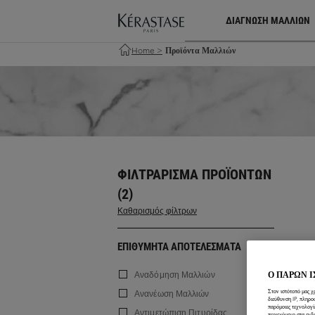
ΔΙΑΓΝΩΣΗ ΜΑΛΛΙΩΝ
Home
>
Προϊόντα Μαλλιών
ΦΙΛΤΡΆΡΙΣΜΑ ΠΡΟΪΌΝΤΩΝ
(2)
Καθαρισμός φίλτρων
ΕΠΙΘΥΜΗΤΑ ΑΠΟΤΕΛΕΣΜΑΤΑ
Ο ΠΑΡΩΝ 
Αναδόμηση Μαλλιών
Στον ιστότοπό μας χ
Ανανέωση Μαλλιών
διεύθυνση IP, πληρο
παρόμοιες τεχνολογί
Αντιμετώπιση Πιτυρίδας
περιεχόμενο στα ενδ