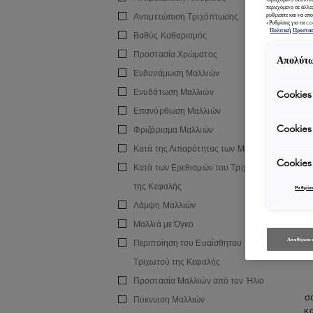
περιεχόμενο σε άλλε
Αντιμετώπιση Τριχόπτωσης
ρυθμίσετε και να απο
«Ρυθμίσεις για τα c
Πολιτική Προστα
Βαθύς Καθαρισμός
Προστασία Χρώματος
Απολύτω
Ενδυνάμωση Μαλλιών
Ενυδάτωση Μαλλιών
Cookies
Επανόρθωση Μαλλιών
Cookies
Φριζάρισμα Μαλλιών
Κατά της Λιπαρότητας των Μαλλιών
Cookies
Κατά των Ερεθισμών του Τριχωτού
της Κεφαλής
Ρυθμίσε
Λάμψη Μαλλιών
Π
Μαλλιά με Όγκο
Αποθήκευσ
Περιποίηση του Ευαίσθητου
Τριχωτού της Κεφαλής
Προστασία Μαλλιών από τον Ήλιο
σ
Πύκνωση Μαλλιών
κα