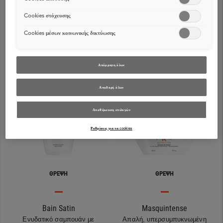
ΑΓΟΡΆΣΤΕ ONLINE
ΑΓΟΡΆΣΤΕ ONLINE
Cookies στόχευσης
Cookies μέσων κοινωνικής δικτύωσης
Απόρριψη όλων
Αποδοχή όλων
Αποθήκευση επιλογών
Ρυθμίσεις για τα cookies
ΘΡΈΨΗ
ΘΡΈΨΗ
Bain Satin
Masquintense
Ενυδατικό σαμπουάν με
Απαλή, υπερσυμπυκνωμένη