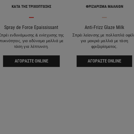
ΚΑΤΆ ΤΗΣ ΤΡΙΧΌΠΤΩΣΗΣ
ΦΡΙΖΆΡΙΣΜΑ ΜΑΛΛΙΏΝ
Spray de Force Epaississant
Anti-Frizz Glaze Milk
Σπρέι ενδυνάμωσης & ενίσχυσης της
Σπρέι λείανσης με πολλαπλά οφέ
πυκνότητας, για αδύναμα μαλλιά με
για μακριά μαλλιά με τάση
τάση για λέπτυνση.
φριζαρίσματος.
ΑΓΟΡΆΣΤΕ ONLINE
ΑΓΟΡΆΣΤΕ ONLINE