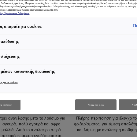
ς διαδικτυακές προτάσεις. Μπορείτε να αποδεχθείτε cookies τα οποία δεν είναι απαραίτητα («Αποδοχή όλων»), να τα απορρίψετε («Απόρριψ
θηκεύσετε τις επιλογές σας («Αποθήκευση επιλογών»). Μπορείτε επίσης, ανά πάσα στιγμή, να ελέγξετε και να ρυθμίσετε εκ νέου τις επιλογές σ
ookies»). Περισσότερες πληροφορίες μπορείτε να βρείτε στην
σίας Προσωπικών Δεδομένων
Π
ς απαραίτητα cookies
 απόδοσης
 στόχευσης
 μέσων κοινωνικής δικτύωσης
ις για τα cookies
ΕΝΥΔΆΤΩΣΗ ΜΑΛΛΙΏΝ
ΦΡΙΖΆΡΙΣΜΑ ΜΑΛΛΙΏΝ
η επιλογών
Απόρριψη όλων
Αποδ
Refresh Absolu
Spray Fluidissime
πρέι ανανέωσης μετά το λούσιμο για
Πλήρης περιποίηση για έλεγχο το
σγουρά, πολύ σγουρά και άφρο
φριζαρίσματος, για άμεση απαλότ
μαλλιά. Αυτό το ανάλαφρο σπρέι
και λάμψη με ανάλαφρη αίσθηση
προσφέρει άμεση ενυδάτωση και