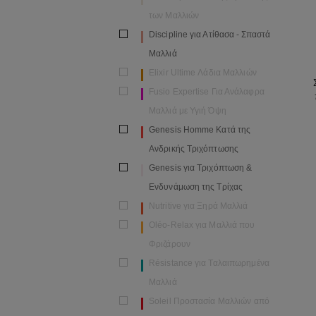
των Μαλλιών
Discipline για Ατίθασα - Σπαστά
Μαλλιά
Elixir Ultime Λάδια Μαλλιών
Fusio Expertise Για Ανάλαφρα
Μαλλιά με Υγιή Όψη
Genesis Homme Κατά της
Ανδρικής Τριχόπτωσης
Genesis για Τριχόπτωση &
Ενδυνάμωση της Τρίχας
Nutritive για Ξηρά Μαλλιά
Oléo-Relax για Μαλλιά που
Φριζάρουν
Résistance για Ταλαιπωρημένα
Μαλλιά
Soleil Προστασία Μαλλιών από