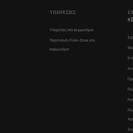
ΥΠΗΡΕΣΊΕΣ
Σ
K
Υπηρεσίες στο κομμωτήριο
Σχε
Περιποίηση Fusio-Dose στο
Φρο
κομμωτήριο
Επι
Αν
Όρ
Πο
Ρυθ
Πολ
Χρ
Συχ