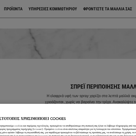
ΠΡΟΪΌΝΤΑ
ΥΠΗΡΕΣΙΕΣ ΚΟΜΜΩΤΗΡΙΟΥ
ΦΡΟΝΤΊΣΤΕ ΤΑ ΜΑΛΛΙΆ ΣΑΣ
ΣΠΡΈΙ ΠΕΡΙΠΟΊΗΣΗΣ ΜΑΛ
Η ελαφριά υφή των spray χαρίζει στα λεπτά μαλλιά α
χρειάζονται, χωρίς να βαραίνει την τρίχα. Ανακαλύψτε τ
σειρά της Kerastase, που θα κάνει θαύματα στ
ΙΣΤΟΤΟΠΟΣ ΧΡΗΣΙΜΟΠΟΙΕΙ COOKIES
ρησιμοποιούμε cookies και παρόμοιες τεχνολογίες, προκειμένου να αποθηκεύσουμε στη συσκευή σας ή/και να λάβουμε πληροφορίες από την
φορίες προγράμματος περιήγησης (browser)). Ορισμένα cookies είναι απολύτως απαραίτητα για τη λειτουργία του ιστοτόπου. Χρησιμοποιο
ες μόνο εφόσον λάβουμε τη συγκατάθεσή σας, για παράδειγμα προκειμένου να βελτιώσουμε τις προτάσεις μας, να αναλύσουμε τη χρήση, να
ιαφέροντά σας ή να αναγνωρίσουμε τον browser/ τη συσκευή σας για τη δημιουργία προφίλ με τα ενδιαφέροντά σας και να σας δείχνουμε σ