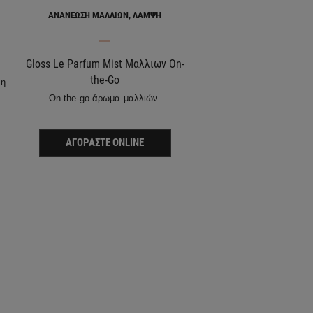
ΑΝΑΝΈΩΣΗ ΜΑΛΛΙΏΝ, ΛΆΜΨΗ
Gloss Le Parfum Mist Μαλλιων On-
the-Go
λη
On-the-go άρωμα μαλλιών.
ΑΓΟΡΆΣΤΕ ONLINE