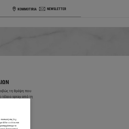
NEWSLETTER
KOMMOTIRIA
ΛΙΏΝ
κριβώς τη θρέψη που
ο τέλειο spray από τη
α μαλλιά σας.
 συσκευή σας (π.χ.
ύμε άλλα cookies και
 προσαρμόσουμε το
χετικό διαφημιστικό