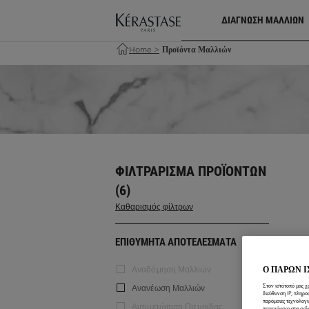
ΔΙΑΓΝΩΣΗ ΜΑΛΛΙΩΝ
Home
>
Προϊόντα Μαλλιών
ΦΙΛΤΡΆΡΙΣΜΑ ΠΡΟΪΌΝΤΩΝ
(6)
Καθαρισμός φίλτρων
ΕΠΙΘΥΜΗΤΑ ΑΠΟΤΕΛΕΣΜΑΤΑ
Ο ΠΑΡΩΝ 
Αναδόμηση Μαλλιών
Στον ιστότοπό μας χ
Ανανέωση Μαλλιών
διεύθυνση IP, πληρο
παρόμοιες τεχνολογί
Αντιμετώπιση Πιτυρίδας
περιεχόμενο στα ενδ