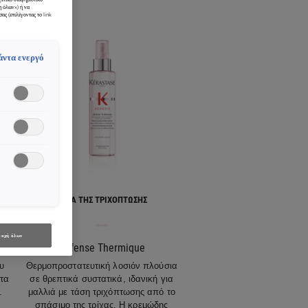
η όλων») ή να
ας (επιλέγοντας το link
άντα ενεργό
ΚΑΤΆ ΤΗΣ ΤΡΙΧΌΠΤΩΣΗΣ
οχή όλων
Défense Thermique
υ
Θερμοπροστατευτική λοσιόν πλούσια
ητα
σε θρεπτικά συστατικά, ιδανική για
.
μαλλιά με τάση τριχόπτωσης από το
σπάσιμο της τρίχας. Η κρεμώδης