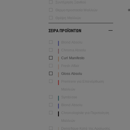
Συντήρηση Ξανθού
α
Θερμοπροστασία Μαλλιών
Θρέψη Μαλλιών
ΣΕΙΡΑ ΠΡΟΪΟΝΤΩΝ
Blond Absolu
Chroma Absolu
Curl Manifesto
Fresh Affair
Gloss Absolu
Premiere για Επανόρθωση
Μαλλιών
Symbiose
Blond Absolu
Chronologiste για Περιποίηση
Μαλλιών
Densifique Κατά της Αραίωσης