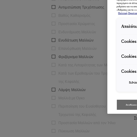
περιεχόμενο σε άλλε
Αντιμετώπιση Τριχόπτωσης
ρυθμίσετε και να απο
«Ρυθμίσεις για τα c
Πολιτική Προστα
Βαθύς Καθαρισμός
Προστασία Χρώματος
Απολύτω
Ενδυνάμωση Μαλλιών
Ενυδάτωση Μαλλιών
Cookies
Επανόρθωση Μαλλιών
Cookies
Φριζάρισμα Μαλλιών
Κατά της Λιπαρότητας των Μαλλιών
Cookies
Κατά των Ερεθισμών του Τριχωτού
της Κεφαλής
Ρυθμίσε
Λάμψη Μαλλιών
Μαλλιά με Όγκο
Αποθήκευσ
Περιποίηση του Ευαίσθητου
Τριχωτού της Κεφαλής
Σ
Προστασία Μαλλιών από τον Ήλιο
Πύκνωση Μαλλιών