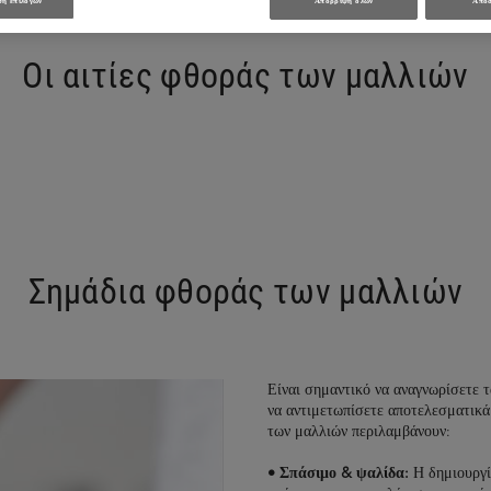
η επιλογών
Απόρριψη όλων
Αποδ
Οι αιτίες φθοράς των μαλλιών
Σημάδια φθοράς των μαλλιών
Είναι σημαντικό να αναγνωρίσετε 
να αντιμετωπίσετε αποτελεσματικά
των μαλλιών περιλαμβάνουν:
• Σπάσιμο & ψαλίδα:
Η δημιουργί