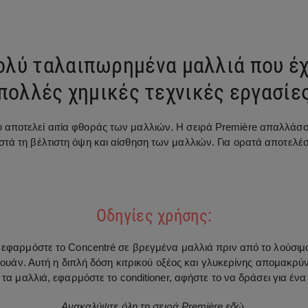
πολύ ταλαιπωρημένα μαλλιά που έ
πολλές χημικές τεχνικές εργασίε
αποτελεί αιτία φθοράς των μαλλιών. Η σειρά Première απαλλάσσε
τά τη βέλτιστη όψη και αίσθηση των μαλλιών. Για ορατά αποτελέσ
Οδηγίες χρήσης:
g, εφαρμόστε το Concentré σε βρεγμένα μαλλιά πριν από το λούσιμο
υάν. Αυτή η διπλή δόση κιτρικού οξέος και γλυκερίνης απομακρύν
 μαλλιά, εφαρμόστε το conditioner, αφήστε το να δράσει για ένα
Ανακαλύψτε όλη τη σειρά
Première
εδώ.