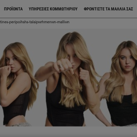
ΠΡΟΪΌΝΤΑ
ΥΠΗΡΕΣΙΕΣ ΚΟΜΜΩΤΗΡΙΟΥ
ΦΡΟΝΤΊΣΤΕ ΤΑ ΜΑΛΛΙΆ ΣΑΣ
tines-peripoihshs-talaipwrhmenwn-malliwn