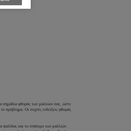
οχή όλων
τα σημάδια φθοράς των μαλλιών σας, ώστε
 το πρόβλημα. Οι συχνές ενδείξεις φθοράς
α ψαλίδας και το σπάσιμο των μαλλιών