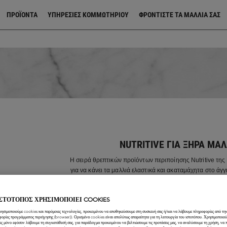
ΠΡΟΪΌΝΤΑ
ΥΠΗΡΕΣΙΕΣ ΚΟΜΜΩΤΗΡΙΟΥ
ΦΡΟΝΤΊΣΤΕ ΤΑ ΜΑΛΛΙΆ ΣΑΣ
NUTRITIVE ΓΙΑ ΞΗΡΆ ΜΑΛ
Η σειρά θρεπτικών προϊόντων περιποίησης Nutritive της
για να κάνει τα μαλλιά ελαστικά και ακαταμάχητα στο άγγι
των συμπτωμάτων των ξηρών μαλλιών με ένα εξατομικ
τρία επίπεδα ξηρότητας.
ΙΣΤΟΤΟΠΟΣ ΧΡΗΣΙΜΟΠΟΙΕΙ COOKIES
ρησιμοποιούμε cookies και παρόμοιες τεχνολογίες, προκειμένου να αποθηκεύσουμε στη συσκευή σας ή/και να λάβουμε πληροφορίες από την
φορίες προγράμματος περιήγησης (browser)). Ορισμένα cookies είναι απολύτως απαραίτητα για τη λειτουργία του ιστοτόπου. Χρησιμοποιο
ες μόνο εφόσον λάβουμε τη συγκατάθεσή σας, για παράδειγμα προκειμένου να βελτιώσουμε τις προτάσεις μας, να αναλύσουμε τη χρήση, να