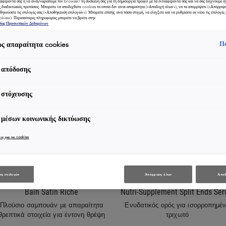
ιαφέροντά σας ή να αναγνωρίσουμε τον browser/ τη συσκευή σας για τη δημιουργία προφίλ με τα ενδιαφέροντά σας και να σας δείχνουμε σ
ς διαδικτυακές προτάσεις. Μπορείτε να αποδεχθείτε cookies τα οποία δεν είναι απαραίτητα («Αποδοχή όλων»), να τα απορρίψετε («Απόρριψ
θηκεύσετε τις επιλογές σας («Αποθήκευση επιλογών»). Μπορείτε επίσης, ανά πάσα στιγμή, να ελέγξετε και να ρυθμίσετε εκ νέου τις επιλογές σ
ookies»). Περισσότερες πληροφορίες μπορείτε να βρείτε στην
σίας Προσωπικών Δεδομένων
Π
ς απαραίτητα cookies
 απόδοσης
 στόχευσης
 μέσων κοινωνικής δικτύωσης
ις για τα cookies
ΘΡΈΨΗ
ΘΡΈΨΗ
η επιλογών
Απόρριψη όλων
Αποδ
Bain Satin Riche
Nutri-Supplement Split Ends Se
Πλούσιο σαμπουάν με απαραίτητα
Ενυδατικός ορός για ισορροπημέ
θρεπτικά στοιχεία για έντονη θρέψη
τριχωτό