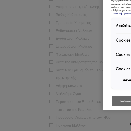
περιεχόμενο στα ενδ
περιεχόμενο σε άλλε
Αντιμετώπιση Τριχόπτωσης
ρυθμίσετε και να απο
«Ρυθμίσεις για τα c
Πολιτική Προστα
Βαθύς Καθαρισμός
Προστασία Χρώματος
Απολύτω
Ενδυνάμωση Μαλλιών
Ενυδάτωση Μαλλιών
Cookies
Επανόρθωση Μαλλιών
Cookies
Φριζάρισμα Μαλλιών
Κατά της Λιπαρότητας των Μαλλιών
Cookies
Κατά των Ερεθισμών του Τριχωτού
της Κεφαλής
Ρυθμίσε
Λάμψη Μαλλιών
Μαλλιά με Όγκο
Αποθήκευσ
Περιποίηση του Ευαίσθητου
Τριχωτού της Κεφαλής
Προστασία Μαλλιών από τον Ήλιο
Πύκνωση Μαλλιών