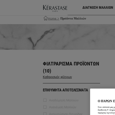
ΔΙΑΓΝΩΣΗ ΜΑΛΛΙΩΝ
Home
>
Προϊόντα Μαλλιών
ΦΙΛΤΡΆΡΙΣΜΑ ΠΡΟΪΌΝΤΩΝ
(10)
Καθαρισμός φίλτρων
ΕΠΙΘΥΜΗΤΑ ΑΠΟΤΕΛΕΣΜΑΤΑ
Αναδόμηση Μαλλιών
Ο ΠΑΡΩΝ 
Ανανέωση Μαλλιών
Στον ιστότοπό μας χ
διεύθυνση IP, πληρο
παρόμοιες τεχνολογί
Αντιμετώπιση Πιτυρίδας