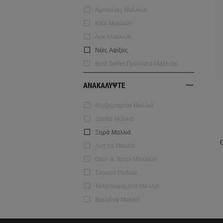
Αμπούλες Μαλλιών
Κερί Μαλλιών
Λακ Μαλλιών
Νέες Αφίξεις
Best Seller Προϊόντα Μαλλιών
ΑΝΑΚΑΛΥΨΤΕ
Φριζαρισμένα Μαλλιά
Ξανθά Μαλλιά
Ξηρά Μαλλιά
Λεπ΄τά Μαλλιά
Όλοι οι Τύποι Μαλλιών
Σγουρά Μαλλιά
Ταλαιπωρημένα Μαλλιά
Βαμμένα Μαλλιά