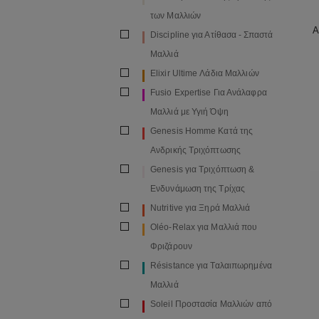
των Μαλλιών
Α
Discipline για Ατίθασα - Σπαστά
Μαλλιά
Elixir Ultime Λάδια Μαλλιών
Fusio Expertise Για Ανάλαφρα
Μαλλιά με Υγιή Όψη
Genesis Homme Κατά της
Ανδρικής Τριχόπτωσης
Genesis για Τριχόπτωση &
Ενδυνάμωση της Τρίχας
Nutritive για Ξηρά Μαλλιά
Oléo-Relax για Μαλλιά που
Φριζάρουν
Résistance για Ταλαιπωρημένα
Μαλλιά
Soleil Προστασία Μαλλιών από