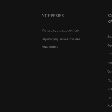
ΥΠΗΡΕΣΊΕΣ
Σ
K
Υπηρεσίες στο κομμωτήριο
Σχε
Περιποίηση Fusio-Dose στο
Φρο
κομμωτήριο
Επι
Αν
Όρ
Πο
Ρυθ
Πολ
Χρ