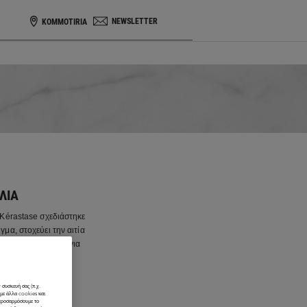
NEWSLETTER
KOMMOTIRIA
ΛΙΆ
 Kérastase σχεδιάστηκε
γμα, στοχεύει την αιτία
ευμένο πρόγραμμα για
 συσκευή σας (π.χ.
ύμε άλλα cookies και
 προσαρμόσουμε το