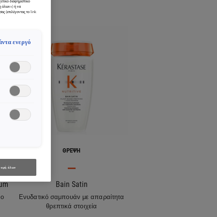
χετικό διαφημιστικό
η όλων») ή να
ας (επιλέγοντας το link
άντα ενεργό
ΘΡΈΨΗ
οχή όλων
rum
Bain Satin
νο
Ενυδατικό σαμπουάν με απαραίτητα
θρεπτικά στοιχεία