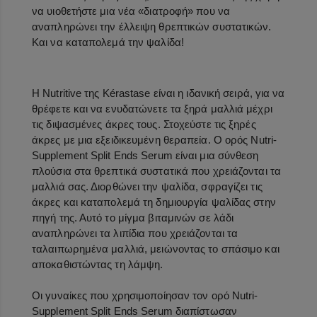
να υιοθετήστε μια νέα «διατροφή» που να
αναπληρώνει την έλλειψη θρεπτικών συστατικών.
Και να καταπολεμά την ψαλίδα!
Η Nutritive της Kérastase είναι η ιδανική σειρά, για να
θρέφετε και να ενυδατώνετε τα ξηρά μαλλιά μέχρι
τις διψασμένες άκρες τους. Στοχεύστε τις ξηρές
άκρες με μια εξειδικευμένη θεραπεία. Ο ορός Nutri-
Supplement Split Ends Serum είναι μια σύνθεση
πλούσια στα θρεπτικά συστατικά που χρειάζονται τα
μαλλιά σας. Διορθώνει την ψαλίδα, σφραγίζει τις
άκρες και καταπολεμά τη δημιουργία ψαλίδας στην
πηγή της. Αυτό το μίγμα βιταμινών σε λάδι
αναπληρώνει τα λιπίδια που χρειάζονται τα
ταλαιπωρημένα μαλλιά, μειώνοντας το σπάσιμο και
αποκαθιστώντας τη λάμψη.
Οι γυναίκες που χρησιμοποίησαν τον ορό Nutri-
Supplement Split Ends Serum διαπίστωσαν