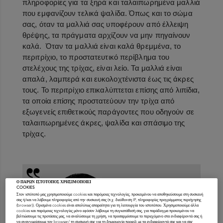
πληροφορίες για τα ξηρά και ταλαιπωρημένα μαλλιά
που εμφανίζουν τελικά ψαλίδα. Όπως και το σώμα
σας, όταν τα μαλλιά σας υποφέρουν από έλλειψη
θρέψης, τα πράγματα αρχίζουν να μην πηγαίνουν
καλά. Όταν τα μαλλιά είναι καλά θρεμμένα, το
περιτρίχιο, το προστατευτικό περίβλημα του
στελέχους της τρίχας, είναι λείο. Τα μαλλιά είναι
απαλά, λαμπερά και ευκολοχτένιστα έως τις άκρες
τους. Το περιτρίχιο επικαλύπτεται επίσης από λιπίδια,
τα οποία επίσης προστατεύουν την τρίχα από
εξωγενείς επιθετικούς παράγοντες που οδηγούν σε
ταλαιπωρημένες άκρες, ψαλίδα και σπάσιμο της
τρίχας.
Ο ΠΑΡΩΝ ΙΣΤΟΤΟΠΟΣ ΧΡΗΣΙΜΟΠΟΙΕΙ
COOKIES
Στον ιστότοπό μας χρησιμοποιούμε cookies και παρόμοιες τεχνολογίες, προκειμένου να αποθηκεύσουμε στη συσκευή
σας ή/και να λάβουμε πληροφορίες από την συσκευή σας (π.χ. διεύθυνση IP, πληροφορίες προγράμματος περιήγησης
(browser)). Ορισμένα cookies είναι απολύτως απαραίτητα για τη λειτουργία του ιστοτόπου. Χρησιμοποιούμε άλλα
cookies και παρόμοιες τεχνολογίες μόνο εφόσον λάβουμε τη συγκατάθεσή σας, για παράδειγμα προκειμένου να
βελτιώσουμε τις προτάσεις μας, να αναλύσουμε τη χρήση, να προσαρμόσουμε το περιεχόμενο στα ενδιαφέροντά σας ή
να αναγνωρίσουμε τον browser/ τη συσκευή σας για τη δημιουργία προφίλ με τα ενδιαφέροντά σας και να σας