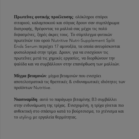
Πρωτεΐνες φυτικής προέλευσης
: ολόκληροι σπόροι
σιταριού, καλαμποκιού και σόγιας δρουν σαν συμπλήρωμα
διατροφής, θρέφοντας τα μαλλιά σας μέχρι τις πολύ
διψασμένες, ξηρές άκρες τους. Το σύμπλεγμα φυτικών
πρωτεϊνών του ορού Nutritive Nutri-Supplement Split
Ends Serum περιέχει 17 αμινοξέα, τα οποία ανευρίσκονται
φυσιολογικά στην τρίχα. Δρουν, για να ενισχύουν τις
πρωτεΐνες μετά τις χημικές εργασίες, να διορθώνουν την
ψαλίδα και να συμβάλλουν στην επανόρθωση των μαλλιών.
Μίγμα βιταμινών
: μίγμα βιταμινών που ενισχύει
αποτελεσματικά τις θρεπτικές & ενδυναμωτικές ιδιότητες των
προϊόντων Nutritive.
Νιασιναμίδη
: αυτό το παράγωγο βιταμίνης B3 συμβάλλει
στην ενδυνάμωση της τρίχας. Ενισχυμένη, η τρίχα γίνεται πιο
ανθεκτική στο σπάσιμο κατά το βούρτσισμα, το χτένισμα και
το styling με εργαλεία θερμότητας.