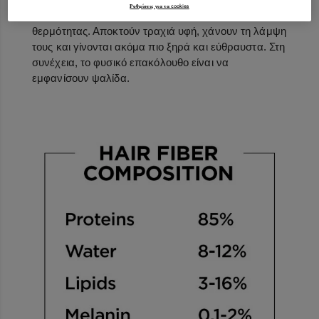
Ρυθμίσεις για τα cookies
οι χημικές εργασίες και το styling με εργαλεία
θερμότητας. Αποκτούν τραχιά υφή, χάνουν τη λάμψη
τους και γίνονται ακόμα πιο ξηρά και εύθραυστα. Στη
συνέχεια, το φυσικό επακόλουθο είναι να
εμφανίσουν ψαλίδα.