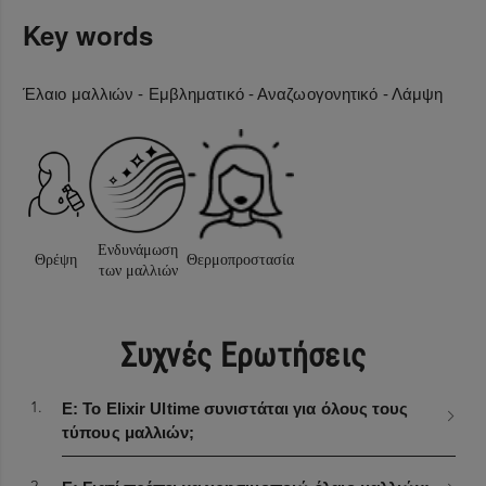
Key words
Έλαιο μαλλιών - Εμβληματικό - Αναζωογονητικό - Λάμψη
Ενδυνάμωση
Θρέψη
Θερμοπροστασία
των μαλλιών
Δεν απαιτούνται ειδικές προφυλάξεις για τη χρήση αυτού του
Βασικά συστατικά:
προϊόντος υπό κανονικές ή ευλόγως προβλέψιμες συνθήκες
Συχνές Ερωτήσεις
χρήσης.
Έλαιο γαλλικής καμέλιας
Αυτό το εμβληματικό έλαιο περιέχει γαλλική
1.
Ε: Το Elixir Ultime συνιστάται για όλους τους
καμέλια, η οποία συλλέγεται προσεκτικά με
τύπους μαλλιών;
το χέρι στη Βρετάνη και είναι γνωστή για τη
δύναμη θρέψης, λάμψης & απαλότητας.
Υποβάλλεται σε μια ήπια και μοναδική