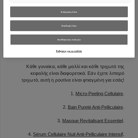
2.
Bain Crème Anti-Pelliculaire
.
Απόρριψη όλων
3.
Fondant Apaisant Essentiel
.
Αποδοχή όλων
4.
Sérum Cellulaire Nuit Anti-Pelliculaire Intensif
.
Αποθήκευση επιλογών
Ρυθμίσεις για τα cookies
Για λιπαρό τριχωτό
Κάθε γυναίκα, κάθε μαλλί και κάθε τριχωτό της
κεφαλής είναι διαφορετικά. Εάν έχετε λιπαρό
τριχωτό, αυτή η ρουτίνα είναι φτιαγμένη για εσάς!
1.
Micro-Peeling Cellulaire
.
2.
Bain Pureté Anti-Pelliculaire
.
3.
Masque Revitalisant Essentiel
.
4.
Sérum Cellulaire Nuit Anti-Pelliculaire Intensif
.