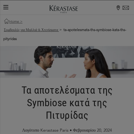
ΕΝΑΛΛΑΓΉ ΠΕΡΙΉΓΗΣΗΣ
Home
>
Συμβουλές για Μαλλιά & Χτενίσματα
ta-apotelesmata-ths-symbiose-kata-ths-
>
pityridas
Τα αποτελέσματα της
Symbiose κατά της
Πιτυρίδας
Λογότυπο Kerastase Paris •
Φεβρουαρίου 20, 2024