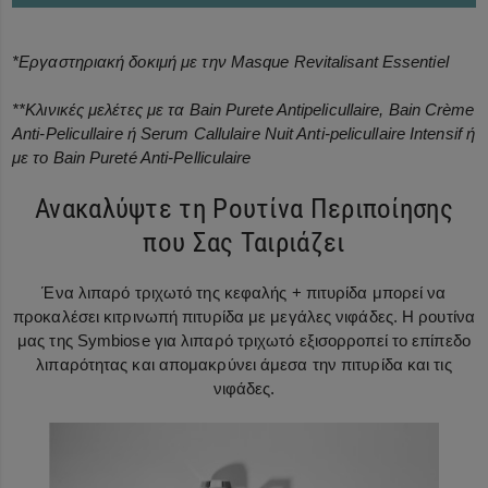
*Εργαστηριακή δοκιμή με την Masque Revitalisant Essentiel
**Κλινικές μελέτες με τα Bain Purete Antipelicullaire, Bain Crème
Anti-Pelicullaire ή Serum Callulaire Nuit Anti-pelicullaire Intensif ή
με το Bain Pureté Anti-Pelliculaire
Ανακαλύψτε τη Ρουτίνα Περιποίησης
που Σας Ταιριάζει
Ένα λιπαρό τριχωτό της κεφαλής + πιτυρίδα μπορεί να
προκαλέσει κιτρινωπή πιτυρίδα με μεγάλες νιφάδες. Η ρουτίνα
μας της Symbiose για λιπαρό τριχωτό εξισορροπεί το επίπεδο
λιπαρότητας και απομακρύνει άμεσα την πιτυρίδα και τις
νιφάδες.