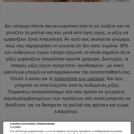
Δεν υπάρχει τίποτα πιο εκνευριστικό από το να λούζετε και να
χτενίζετε τα μαλλιά σας και, μετά από λίγες ώρες, οι ρίζες να
εμφανίζουν ξανά λιπαρότητα. Αν αυτό σας ακούγεται γνώριμο,
ίσως σας παρηγορήσει το γεγονός ότι δεν είστε οι μόνοι. 20%
των ανθρώπων έχουν λιπαρό τριχωτό, το οποίο σημαίνει ότι οι
ρίζες εμφανίζουν λιπαρότητα αρκετά γρήγορα. Δυστυχώς, οι
λιπαρές ρίζες έχουν συσχετιστεί -λανθασμένα - με κακή
υγιεινή και μπορεί να καταρρακώνουν την αυτοπεποίθησή σας.
Οπότε τι φταίει για τη
λιπαρότητα των μαλλιών
; Και πώς
μπορείτε να απαλλαχτείτε από τις λαδωμένες ρίζες;
Παρακάτω αποκαλύπτουμε όλα όσα πρέπει να γνωρίζετε,
συμπεριλαμβανομένων των προϊόντων στα οποία μπορείτε να
βασίζεστε, για να διατηρείτε τα μαλλιά σας φρέσκα και χωρίς
λιπαρότητα.
Τι φταίει για τη λιπαρότητα των
Ο ΠΑΡΩΝ ΙΣΤΟΤΟΠΟΣ ΧΡΗΣΙΜΟΠΟΙΕΙ
COOKIES
Στον ιστότοπό μας χρησιμοποιούμε cookies και παρόμοιες τεχνολογίες, προκειμένου να αποθηκεύσουμε στη συσκευή