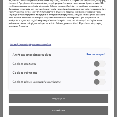
μαλλιών;
σας ή/και να λάβουμε πληροφορίες από την συσκευή σας (π.χ. διεύθυνση IP, πληροφορίες προγράμματος περιήγησης
(browser)). Ορισμένα cookies είναι απολύτως απαραίτητα για τη λειτουργία του ιστοτόπου. Χρησιμοποιούμε άλλα
cookies και παρόμοιες τεχνολογίες μόνο εφόσον λάβουμε τη συγκατάθεσή σας, για παράδειγμα προκειμένου να
βελτιώσουμε τις προτάσεις μας, να αναλύσουμε τη χρήση, να προσαρμόσουμε το περιεχόμενο στα ενδιαφέροντά σας ή
να αναγνωρίσουμε τον browser/ τη συσκευή σας για τη δημιουργία προφίλ με τα ενδιαφέροντά σας και να σας
δείχνουμε σχετικό διαφημιστικό περιεχόμενο σε άλλες διαδικτυακές προτάσεις. Μπορείτε να αποδεχθείτε cookies τα
οποία δεν είναι απαραίτητα («Αποδοχή όλων»), να τα απορρίψετε («Απόρριψη όλων») ή να ρυθμίσετε και να
αποθηκεύσετε τις επιλογές σας («Αποθήκευση επιλογών»). Μπορείτε επίσης, ανά πάσα στιγμή, να ελέγξετε και να
ρυθμίσετε εκ νέου τις επιλογές σας (επιλέγοντας το link «Ρυθμίσεις για τα cookies»). Περισσότερες πληροφορίες
μπορείτε να βρείτε στην
Πολιτική Προστασίας Προσωπικών Δεδομένων
Πάντα ενεργό
Απολύτως απαραίτητα cookies
Cookies απόδοσης
Cookies στόχευσης
Cookies μέσων κοινωνικής δικτύωσης
Απόρριψη όλων
Όλοι έχουν μια υδρολιπιδική μεμβράνη στο τριχωτό τους. Αυτή
η στιβάδα λιπιδίων προστατεύει το δέρμα και τα τριχοθυλάκια
Αποδοχή όλων
από τους περιβαλλοντικούς παράγοντες (όπως οι ακτίνες UV