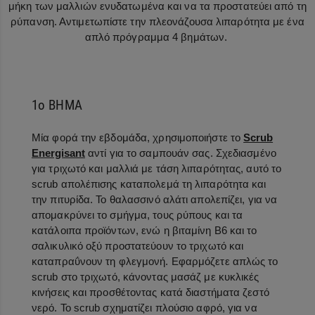
μήκη των μαλλιών ενυδατωμένα και να τα προστατεύει από τη
ρύπανση. Αντιμετωπίστε την πλεονάζουσα λιπαρότητα με ένα
απλό πρόγραμμα 4 βημάτων.
1ο ΒΗΜΑ
Μία φορά την εβδομάδα, χρησιμοποιήστε το
Scrub
Energisant
αντί για το σαμπουάν σας. Σχεδιασμένο
για τριχωτό και μαλλιά με τάση λιπαρότητας, αυτό το
scrub απολέπισης καταπολεμά τη λιπαρότητα και
την πιτυρίδα. Το θαλασσινό αλάτι απολεπίζει, για να
απομακρύνει το σμήγμα, τους ρύπους και τα
κατάλοιπα προϊόντων, ενώ η βιταμίνη B6 και το
σαλικυλικό οξύ προστατεύουν το τριχωτό και
καταπραΰνουν τη φλεγμονή. Εφαρμόζετε απλώς το
scrub στο τριχωτό, κάνοντας μασάζ με κυκλικές
κινήσεις και προσθέτοντας κατά διαστήματα ζεστό
νερό. Το scrub σχηματίζει πλούσιο αφρό, για να