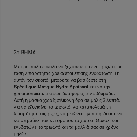
3ο ΒΗΜΑ
Μπορεί πολύ εύκολα να ξεχάσετε ότι ένα τριχωτό με
τάση λιπαρότητας χρειάζεται επίσης ενυδάτωση. Γι’
αυτόν τον σκοπό, μπορείτε να βασίζεστε στη
Spécifique Masque Hydra Apaisant
και να την
χρησιμοποιείτε μία έως δύο φορές την εβδομάδα.
Αυτή η μάσκα χωρίς σιλικόνη δρα σε μόλις 3 λεπτά,
για να εξυγιαίνει το τριχωτό, να καταπολεμά τη
λιπαρότητα στις ρίζες, να μειώνει την πιτυρίδα και να
καταπραΰνει τον κνησμό του τριχωτού. Θρέφει και
ενυδατώνει το τριχωτό και τα μαλλιά σας σε χρόνο
μηδέν.