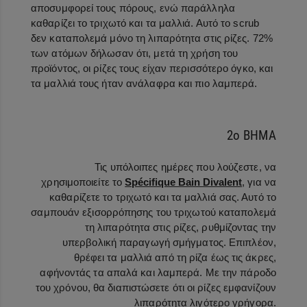
αποσυμφορεί τους πόρους, ενώ παράλληλα
καθαρίζει το τριχωτό και τα μαλλιά. Αυτό το scrub
δεν καταπολεμά μόνο τη λιπαρότητα στις ρίζες. 72%
των ατόμων δήλωσαν ότι, μετά τη χρήση του
προϊόντος, οι ρίζες τους είχαν περισσότερο όγκο, και
τα μαλλιά τους ήταν ανάλαφρα και πιο λαμπερά.
2ο ΒΗΜΑ
Τις υπόλοιπες ημέρες που λούζεστε, να
χρησιμοποιείτε το
Spécifique Bain Divalent
, για να
καθαρίζετε το τριχωτό και τα μαλλιά σας. Αυτό το
σαμπουάν εξισορρόπησης του τριχωτού καταπολεμά
τη λιπαρότητα στις ρίζες, ρυθμίζοντας την
υπερβολική παραγωγή σμήγματος. Επιπλέον,
θρέφει τα μαλλιά από τη ρίζα έως τις άκρες,
αφήνοντάς τα απαλά και λαμπερά. Με την πάροδο
του χρόνου, θα διαπιστώσετε ότι οι ρίζες εμφανίζουν
λιπαρότητα λιγότερο γρήγορα.