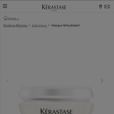
ΕΝΑΛΛΑΓΉ ΠΕΡΙΉΓΗΣΗΣ
Home
>
Προϊόντα Μαλλιών
Spécifique
Masque Rehydratant
>
>