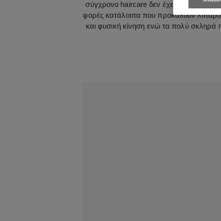
Αποθήκευσ
σύγχρονο haircare δεν έχει καταφέρει ν
φορές κατάλοιπα που προκαλούν λιπαρότητ
και φυσική κίνηση ενώ τα πολύ σκληρά