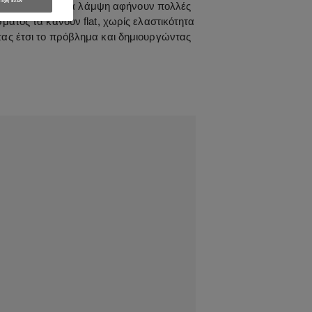
οχή όλων
ve-in προϊόντα για λάμψη αφήνουν πολλές
ματος τα κάνουν flat, χωρίς ελαστικότητα
τας έτσι το πρόβλημα και δημιουργώντας