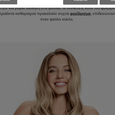
η επιλογών
Απόρριψη όλων
Αποδ
α ανταποκριθεί στις προσδοκίες της Gen Z; Όπως φαίνεται, τα lea
α και βαριά αίσθηση στα μαλλιά, οι συνθέσεις κατά του φριζαρίσ
 προϊόντα καθαρισμού προκαλούν συχνά
φριζάρισμα
, επιδεινώνον
έναν φαύλο κύκλο.