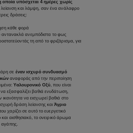
 οποία υπόσχεται 4 ημέρες χωρίς
α λείανση και λάμψη, σαν ένα ανάλαφρο
τρεις δράσεις:
νηση κάθε φορά
ου αντανακλά ανεμπόδιστα το φως
οστατεύοντάς τη από το φριζάρισμα, για
Χάρη σε
έναν ισχυρό συνδυασμό
ικών
αναφοράς από την περιποίηση
ριμένα:
Υαλουρονικό Οξύ
, που είναι
υ να εξασφαλίζει βαθιά ενυδάτωση,
ην ικανότητα να εισχωρεί βαθιά στο
ισχυρή δράση λείανσης και
Άγριο
που χαρίζει σε αυτό το ευεργετικό
και αισθησιακό, το ονειρικό άρωμα
ς αγάπης.