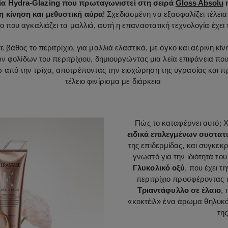
ία Hydra-Glazing που πρωταγωνιστεί στη σειρά
Gloss Absolu
η
η κίνηση και μεθυστική αύρα
! Σχεδιασμένη να εξασφαλίζει τέλει
 που αγκαλιάζει τα μαλλιά, αυτή η επαναστατική τεχνολογία έχει 
 βάθος το περιτρίχιο, για μαλλιά ελαστικά, με όγκο και αέρινη κί
ων φολίδων του περιτρίχιου, δημιουργώντας μια λεία επιφάνεια π
 από την τρίχα, αποτρέποντας την εισχώρηση της υγρασίας και πρ
τέλειο φινίρισμα με διάρκεια
Πώς το καταφέρνει αυτό; 
ειδικά επιλεγμένων συστατ
της επιδερμίδας, και συγκεκ
γνωστό για την ιδιότητά το
Γλυκολικό οξύ
, που έχει τ
περιτρίχιο προσφέροντας 
Τριαντάφυλλο σε έλαιο
, 
«κοκτέιλ» ένα άρωμα θηλυκό 
τη