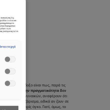
α
 συσκευή σας (π.χ.
ύμε άλλα cookies και
 προσαρμόσουμε το
χετικό διαφημιστικό
η όλων») ή να
ας (επιλέγοντας το link
άντα ενεργό
ακλούν το φως
λούν ζωντάνια
μαλλιά. Το παράδοξο είναι πως, παρά τις
ητούμενο που στην πραγματικότητα δεν
0% των νεαρών γυναικών, αναφέρουν ότι
ν επίμονο φριζάρισμα, ειδικά αν ζουν σε
ονα μαλλιά χωρίς όγκο. Γιατί, όμως, το