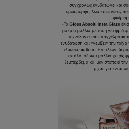
συγχρόνως ενυδατώνει και συσφ
ομοιόμορφη, λεία επιφάνεια, πο
φινίρισμ
-
Το
Gloss Absolu Insta Glaze
είνα
μακριά μαλλιά με τάση για φριζά
τεχνολογία του επαγγελματικο
ενυδάτωση και «γεμίζει» την τρίχα 
πλούσια αίσθηση. Επιπλέον, δημιου
απαλά, αέρινα μαλλιά χωρίς φρ
ξεμπέρδεμα και μεγιστοποιεί την
τρίχας για εντυπω