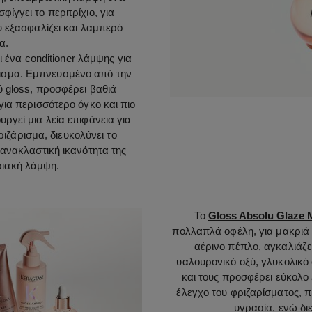
ίγγει το περιτρίχιο, για
υ εξασφαλίζει και λαμπερό
α.
ι ένα conditioner λάμψης για
ρισμα. Εμπνευσμένο από την
ύ gloss, προσφέρει βαθιά
για περισσότερο όγκο και πιο
ργεί μια λεία επιφάνεια για
ιζάρισμα, διευκολύνει το
 ανακλαστική ικανότητα της
σιακή λάμψη.
Το
Gloss Absolu Glaze M
πολλαπλά οφέλη, για μακριά 
αέρινο πέπλο, αγκαλιάζε
υαλουρονικό οξύ, γλυκολικό 
και τους προσφέρει εύκολο
έλεγχο του φριζαρίσματος, π
υγρασία, ενώ δι