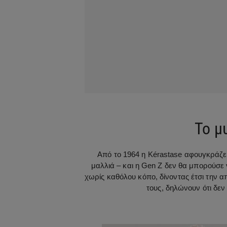
Το μ
Από το 1964 η Kérastase αφουγκράζετα
μαλλιά – και η Gen Z δεν θα μπορούσε 
χωρίς καθόλου κόπο, δίνοντας έτσι την 
τους, δηλώνουν ότι δε