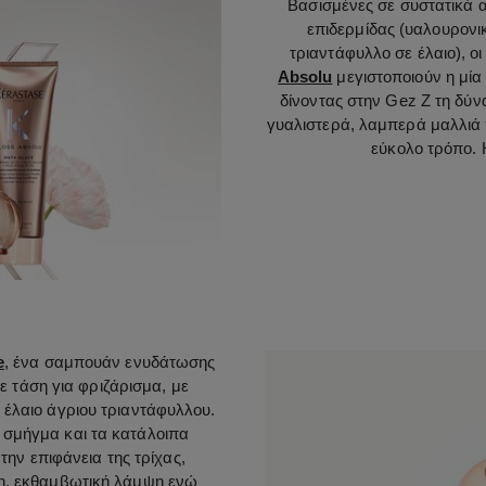
Βασισμένες σε συστατικά 
επιδερμίδας (υαλουρονικ
τριαντάφυλλο σε έλαιο), 
Absolu
μεγιστοποιούν η μία
δίνοντας στην Gez Z τη δύν
γυαλιστερά, λαμπερά μαλλιά π
εύκολο τρόπο. 
e
, ένα σαμπουάν ενυδάτωσης
ε τάση για φριζάρισμα, με
 έλαιο άγριου τριαντάφυλλου.
 σμήγμα και τα κατάλοιπα
την επιφάνεια της τρίχας,
η, εκθαμβωτική λάμψη ενώ