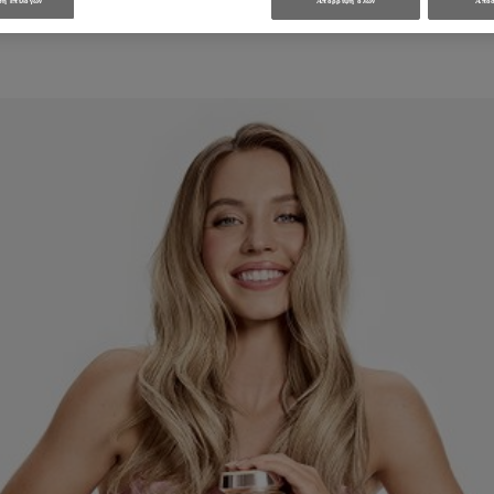
η επιλογών
Απόρριψη όλων
Αποδ