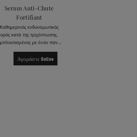
Serum Anti-Chute
Fortifiant
Τελε
Ενδυνάμ
Καθημερινός ενδυναμωτικός
ξανθά
ορός κατά της τριχόπτωσης.
περ
μπλουτισμένος με έναν παν...
Αγοράστε Online