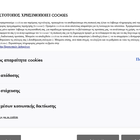
250
ΙΣΤΟΤΟΠΟΣ ΧΡΗΣΙΜΟΠΟΙΕΙ COOKIES
ρησιμοποιούμε cookies και παρόμοιες τεχνολογίες, προκειμένου να αποθηκεύσουμε στη συσκευή σας ή/και να λάβουμε πληροφορίες από την
φορίες προγράμματος περιήγησης (browser)). Ορισμένα cookies είναι απολύτως απαραίτητα για τη λειτουργία του ιστοτόπου. Χρησιμοποιο
ες μόνο εφόσον λάβουμε τη συγκατάθεσή σας, για παράδειγμα προκειμένου να βελτιώσουμε τις προτάσεις μας, να αναλύσουμε τη χρήση, να
ιαφέροντά σας ή να αναγνωρίσουμε τον browser/ τη συσκευή σας για τη δημιουργία προφίλ με τα ενδιαφέροντά σας και να σας δείχνουμε σ
ς διαδικτυακές προτάσεις. Μπορείτε να αποδεχθείτε cookies τα οποία δεν είναι απαραίτητα («Αποδοχή όλων»), να τα απορρίψετε («Απόρριψ
θηκεύσετε τις επιλογές σας («Αποθήκευση επιλογών»). Μπορείτε επίσης, ανά πάσα στιγμή, να ελέγξετε και να ρυθμίσετε εκ νέου τις επιλογές σ
ookies»). Περισσότερες πληροφορίες μπορείτε να βρείτε στην
σίας Προσωπικών Δεδομένων
Π
ς απαραίτητα cookies
 απόδοσης
ΟΦΕΛΗ
ΣΥΣΤΑΤΙΚΑ
ΕΠΑΓΓΕΛΜΑΤΙΚΕΣ ΣΥΜΒΟΥΛΕΣ
ΕΙΔΙ
 στόχευσης
ιά, εφαρμόστε στο τριχωτό ποσότητα σε μέγεθος καρυδιού (στην κ
 μέσων κοινωνικής δικτύωσης
αλλιών και στον αυχένα). Κάντε απαλό μασάζ στο τριχωτό προσθ
ις για τα cookies
ος αφρός. Ξεβγάλτε καλά. Πάντα να συνεχίζετε με μια τελετουργία
δανικά, το Scrub Apaisant πρέπει να χρησιμοποιείται μία φορά τη