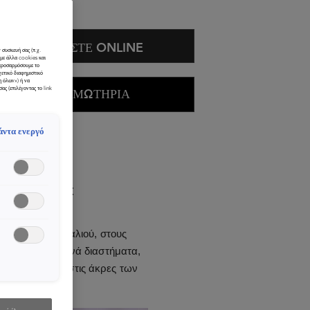
 ml
ΑΓΟΡΑΣΤΕ ONLINE
 συσκευή σας (π.χ.
ύμε άλλα cookies και
 προσαρμόσουμε το
χετικό διαφημιστικό
η όλων») ή να
ΚΟΜΜΩΤΗΡΙΑ
ας (επιλέγοντας το link
άντα ενεργό
ΚΕΣ ΠΡΟΦΥΛΑΞΕΙΣ
ορυφή του κεφαλιού, στους
έτοντας νερό ανά διαστήματα,
 στα μήκη και στις άκρες των
ν εβδομάδα.