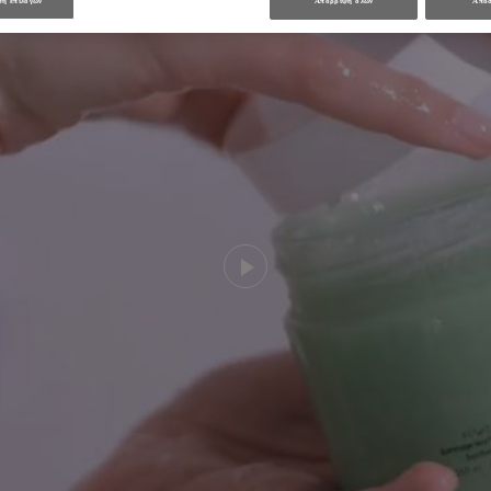
η επιλογών
Απόρριψη όλων
Αποδ