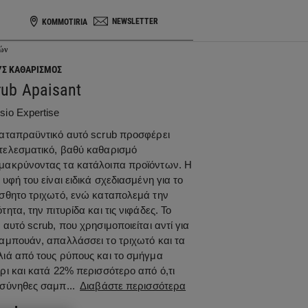
NEWSLETTER
KOMMOTIRIA
ών
ΎΣ ΚΑΘΑΡΙΣΜΌΣ
rub Apaisant
sio Expertise
καταπραϋντικό αυτό scrub προσφέρει
τελεσματικό, βαθύ καθαρισμό
μακρύνοντας τα κατάλοιπα προϊόντων. Η
 υφή του είναι ειδικά σχεδιασμένη για το
ίσθητο τριχωτό, ενώ καταπολεμά την
τητα, την πιτυρίδα και τις νιφάδες. Το
 αυτό scrub, που χρησιμοποιείται αντί για
σαμπουάν, απαλλάσσει το τριχωτό και τα
λιά από τους ρύπους και το σμήγμα
ρι και κατά 22% περισσότερο από ό,τι
 σύνηθες σαμπ...
Διαβάστε περισσότερα