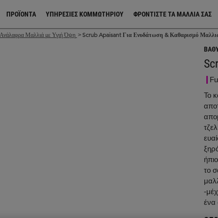
ΠΡΟΪΌΝΤΑ
ΥΠΗΡΕΣΙΕΣ ΚΟΜΜΩΤΗΡΙΟΥ
ΦΡΟΝΤΊΣΤΕ ΤΑ ΜΑΛΛΙΆ ΣΑΣ
α Ανάλαφρα Μαλλιά με Υγιή Όψη
Scrub Apaisant Για Ενυδάτωση & Καθαρισμό Μαλλι
>
ΒΑΘ
Sc
Fu
Το 
απο
απο
τζελ
ευα
ξηρό
ήπιο
το 
μαλ
-μέχ
ένα