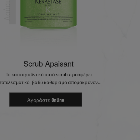
Λούσιμο
Scrub Apaisant
Το καταπραϋντικό αυτό scrub προσφέρει
ποτελεσματικό, βαθύ καθαρισμό απομακρύνον...
Αγοράστε Online