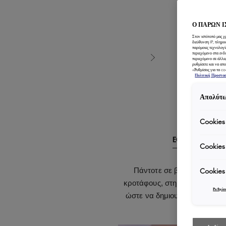
Ο ΠΑΡΩΝ 
Στον ιστότοπό μας χ
διεύθυνση IP, πληρο
παρόμοιες τεχνολογί
περιεχόμενο στα ενδ
περιεχόμενο σε άλλε
ρυθμίσετε και να απο
«Ρυθμίσεις για τα c
Πολιτική Προστα
Απολύτω
Cookies
ΕΦΑΡΜΟΓΗ
Cookies
Πάντοτε σε βρεγμένα μαλλ
Cookies
κροτάφους, στη γραμμή των μ
Ρυθμίσε
ώστε να δημιουργηθεί πλούσι
μαλλιών. Ι