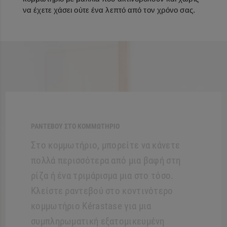
να έχετε χάσει ούτε ένα λεπτό από τον χρόνο σας.
ΡΑΝΤΕΒΟΥ ΣΤΟ ΚΟΜΜΩΤΗΡΙΟ
Στο κομμωτήριο, μπορείτε να κάνετε
πολλά περισσότερα από μια βαφή στη
ρίζα ή ένα τριμάρισμα μια στο τόσο.
Κλείστε ραντεβού στο κοντινότερο
κομμωτήριο Kérastase για μια
συμπληρωματική εξατομικευμένη