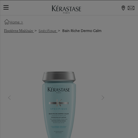
ΕΝΑΛΛΑΓΉ ΠΕΡΙΉΓΗΣΗΣ
Home
>
Προϊόντα Μαλλιών
Spécifique
Bain Riche Dermo Calm
>
>