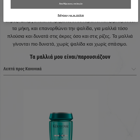
Πρόγραμμα Extentioniste
Αποθήκευση επιλογών
Το πρόγραμμα Extentioniste στοχεύει τις ρίζες, τα μήκη και τις
Ρυθμίσεις για τα cookies
άκρες. Ενεργοποιεί το τριχωτό, ενδυναμώνει και ξεμπερδεύει
τα μήκη, και επανορθώνει την ψαλίδα, για μαλλιά τόσο
πλούσια και δυνατά στις άκρες όσο και στις ρίζες. Τα μαλλιά
Κύρια συστατικά
γίνονται πιο δυνατά, χωρίς ψαλίδα και χωρίς σπάσιμο.
Τα μαλλιά μου είναι/παρουσιάζουν
Η
Creatine R
είναι ένα αποκλειστικό σύμπλοκο που
αποτελείται από Κρεατίνη+Ceramide: ένα αμινοξύ που
ενισχύει την εσωτερική δομή της τρίχας + λιπίδια που
1
αναδομούν την επιφάνεια της τρίχας.
Για να εξασφαλίσει στοχευμένη δράση, η σύνθεση είναι
επίσης εμπλουτισμένη με Μηλεϊνικό Οξύ, μικρά σωματίδια
που διεισδύουν για να ενισχύσουν το περιτρίχιο και να το
Λούσιμο
θωρακίσουν καλύπτοντάς το ομοιόμορφα από τη ρίζα ως
την άκρη.