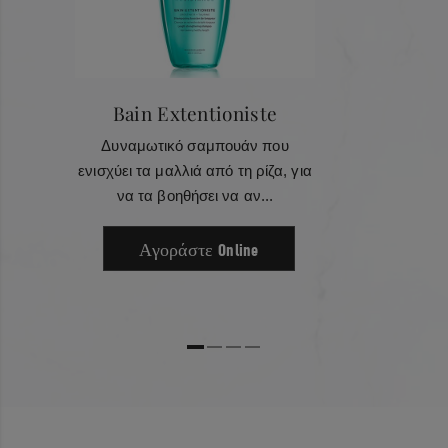
Πλήρης κατάλογος συστατικών
Aqua / Water • Cetearyl Alcohol • Propylene Glycol • Maleic
Acid • Ethanolamine • Behentrimonium Methosulfate •
Stearamidopropyl Dimethylamine • Glycerin •
Bain Extentioniste
Phenoxyethanol • Hydroxyethylcellulose • Quaternium-91 •
Δυναμωτικό σαμπουάν που
Polyquaternium-37 • Benzoicacid • Paraffinum Liquidum /
ενισχύει τα μαλλιά από τη ρίζα, για
Mineral Oil • Cetrimonium Chloride • Cetrimonium
να τα βοηθήσει να αν...
Methosulfate • Amyl Cinnamal • Hexyl Cinnamal • Benzyl
Alcohol • Ppg-1 Trideceth-6 • Linalool • Hydroxycitronellal •
Αγοράστε Online
Acrylates Copolymer • Citronellol • Limonene • Creatine • 2-
Oleamido-1,3-Octadecanediol • Benzyl Cinnamate • Sorbitan
Oleate • Ci 19140 / Yellow 5 • Ci 42090 / Blue 1 • Parfum /
Fragrance.