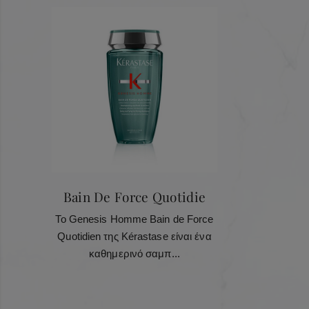
1
Dimethicone • Peg-40 Hydrogenated Castor Oil • Aluminum
”
Starch Octenylsuccinate • C12-15 Alkyl Benzoate • Peg-150
Pentaerythrityl Tetrastearate • Phenoxyethanol • Oryza
Sativa Starch / Rice Starch • Hydroxypropyl Guar • Silica •
Λούσιμο
Limonene • Creatine • Zingiber Officinale Root Extract /
Ginger Root Extract • Ethylhexylglycerin • Linalool •
Chlorhexidine Dihydrochloride • Benzyl Salicylate • Coumarin
• Citral • Benzyl Alcohol • Citronellol • Benzyl Benzoate •
Tocopherol • Parfum / Fragrance •
Bain De Force Quotidie
Το Genesis Homme Bain de Force
Quotidien της Kérastase είναι ένα
καθημερινό σαμπ...