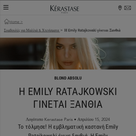
ΕΝΑΛΛΑΓΉ ΠΕΡΙΉΓΗΣΗΣ
Home
>
Συμβουλές για Μαλλιά & Χτενίσματα
Η Emily Ratajkowski γίνεται Ξανθιά
>
BLOND ABSOLU
Η EMILY RATAJKOWSKI
ΓΙΝΕΤΑΙ ΞΑΝΘΙΑ
Λογότυπο Kerastase Paris •
Απριλίου 15, 2024
Το τόλμησε! Η εμβληματική καστανή Emily
Ratajkowski έγινε ξανθιά. Η Emily