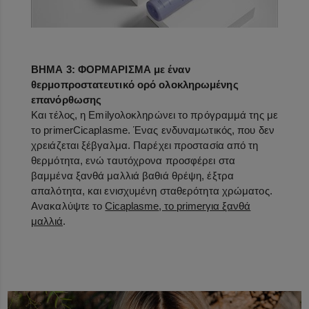
ΒΗΜΑ 3: ΦΟΡΜΑΡΙΣΜΑ με έναν
θερμοπροστατευτικό ορό ολοκληρωμένης
επανόρθωσης
Και τέλος, η
Emily
ολοκληρώνει το πρόγραμμά της με
το
primer
Cicaplasme
. Ένας ενδυναμωτικός, που δεν
χρειάζεται ξέβγαλμα. Παρέχει προστασία από τη
θερμότητα, ενώ ταυτόχρονα προσφέρει στα
βαμμένα ξανθά μαλλιά βαθιά θρέψη, έξτρα
απαλότητα, και ενισχυμένη σταθερότητα χρώματος.
Ανακαλύψτε το
Cicaplasme
, το
primer
για ξανθά
μαλλιά
.