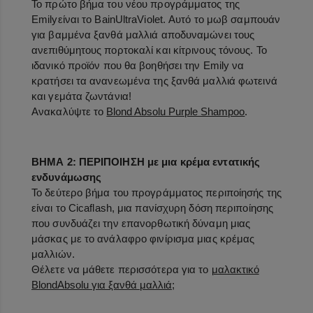
Το πρώτο βήμα του νέου προγράμματος της
Emily
είναι το
Bain
Ultra
Violet
. Αυτό το μωβ σαμπουάν
για βαμμένα ξανθά μαλλιά αποδυναμώνει τους
ανεπιθύμητους πορτοκαλί και κίτρινους τόνους. Το
ιδανικό προϊόν που θα βοηθήσει την
Emily
να
κρατήσει τα ανανεωμένα της ξανθά μαλλιά φωτεινά
και γεμάτα ζωντάνια!
Ανακαλύψτε
το
Blond Absolu Purple Shampoo
.
ΒΗΜΑ 2: ΠΕΡΙΠΟΙΗΣΗ με μια κρέμα εντατικής
ενδυνάμωσης
Το δεύτερο βήμα του προγράμματος περιποίησής της
είναι το
Cicaflash
, μια πανίσχυρη δόση περιποίησης
που συνδυάζει την επανορθωτική δύναμη μιας
μάσκας με το ανάλαφρο φινίρισμα μιας κρέμας
μαλλιών.
Θέλετε να μάθετε περισσότερα για το
μαλακτικό
Blond
Absolu
για ξανθά μαλλιά
;