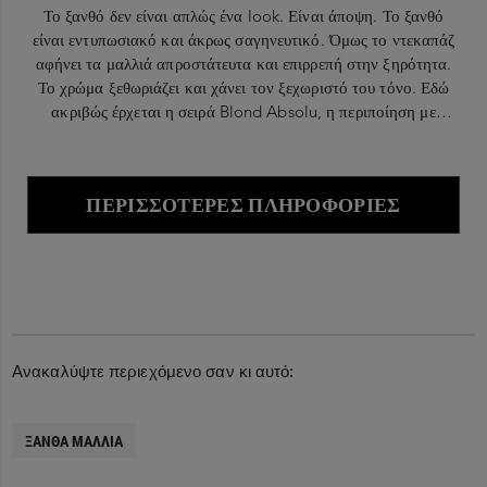
Το ξανθό δεν είναι απλώς ένα look. Είναι άποψη. Το ξανθό
είναι εντυπωσιακό και άκρως σαγηνευτικό. Όμως το ντεκαπάζ
αφήνει τα μαλλιά απροστάτευτα και επιρρεπή στην ξηρότητα.
Το χρώμα ξεθωριάζει και χάνει τον ξεχωριστό του τόνο. Εδώ
ακριβώς έρχεται η σειρά Blond Absolu, η περιποίηση με
υπεριώδεις χρωστικές που κρατά αναλλοίωτο το φωτεινό χρώμα
και το τολμηρό πνεύμα κάθε μοντέρνας ξανθιάς.
ΠΕΡΙΣΣΌΤΕΡΕΣ ΠΛΗΡΟΦΟΡΊΕΣ
Ανακαλύψτε περιεχόμενο σαν κι αυτό:
ΞΑΝΘΆ ΜΑΛΛΙΆ