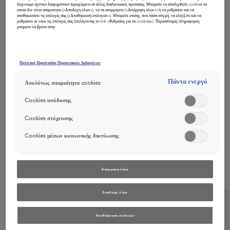
δείχνουμε σχετικό διαφημιστικό περιεχόμενο σε άλλες διαδικτυακές προτάσεις. Μπορείτε να αποδεχθείτε cookies τα
οποία δεν είναι απαραίτητα («Αποδοχή όλων»), να τα απορρίψετε («Απόρριψη όλων») ή να ρυθμίσετε και να
αποθηκεύσετε τις επιλογές σας («Αποθήκευση επιλογών»). Μπορείτε επίσης, ανά πάσα στιγμή, να ελέγξετε και να
ρυθμίσετε εκ νέου τις επιλογές σας (επιλέγοντας το link «Ρυθμίσεις για τα cookies»). Περισσότερες πληροφορίες
μπορείτε να βρείτε στην
Πολιτική Προστασίας Προσωπικών Δεδομένων
Πάντα ενεργό
Απολύτως απαραίτητα cookies
Cookies απόδοσης
Δρώντας όπως οι υπερτροφές που χαρίζουν υγιές και λαμπερό
Cookies στόχευσης
δέρμα, τα σαμπουάν, τα conditioner και οι θεραπείες με
Cookies μέσων κοινωνικής δικτύωσης
«υπερθρεπτικά» συστατικά χαρίζουν εντυπωσιακά υγιή και
λαμπερά μαλλιά. Η σειρά Nutritive της Kérastase είναι μια
υπερτροφή για τα μαλλιά, προσφέρει αυτή την απολαυστική
Απόρριψη όλων
δόση ενυδάτωσης και θρέψης που λαχταρούν τα μαλλιά σας
Αποδοχή όλων
Αποθήκευση επιλογών