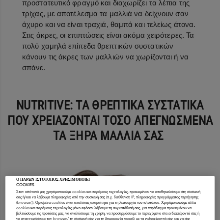
προστατευτικό φραγμό και διαχωρίζει τα λέπια της
τρίχας, με αποτέλεσμα τα μαλλιά να δείχνουν σαν
άχυρο και να είναι τραχιά, θαμπά και τελείως άτονα.
Στις άκρες, οι επιπτώσεις είναι ακόμα χειρότερες. Τα
πολύ χαμηλά επίπεδα θρεπτικών συστατικών
κάνουν τις άκρες των μαλλιών να χωρίζονται ή να
σπάνε.
NUTRITIVE: ΤΑ ΘΡΕΠΤΙΚΑ ΣΥΣΤΑΤΙΚΑ
ΠΟΥ ΧΡΕΙΑΖΟΝΤΑΙ ΤΟΣΟ ΑΠΕΓΝΩΣΜΕΝΑ
ΤΑ ΞΗΡΑ ΜΑΛΛΙΑ ΣΑΣ
Ο ΠΑΡΩΝ ΙΣΤΟΤΟΠΟΣ ΧΡΗΣΙΜΟΠΟΙΕΙ
COOKIES
Στον ιστότοπό μας χρησιμοποιούμε cookies και παρόμοιες τεχνολογίες, προκειμένου να αποθηκεύσουμε στη συσκευή
σας ή/και να λάβουμε πληροφορίες από την συσκευή σας (π.χ. διεύθυνση IP, πληροφορίες προγράμματος περιήγησης
(browser)). Ορισμένα cookies είναι απολύτως απαραίτητα για τη λειτουργία του ιστοτόπου. Χρησιμοποιούμε άλλα
cookies και παρόμοιες τεχνολογίες μόνο εφόσον λάβουμε τη συγκατάθεσή σας, για παράδειγμα προκειμένου να
βελτιώσουμε τις προτάσεις μας, να αναλύσουμε τη χρήση, να προσαρμόσουμε το περιεχόμενο στα ενδιαφέροντά σας ή
να αναγνωρίσουμε τον browser/ τη συσκευή σας για τη δημιουργία προφίλ με τα ενδιαφέροντά σας και να σας