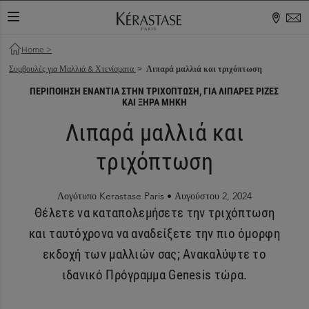
ΕΝΑΛΛΑΓΉ ΠΕΡΙΉΓΗΣΗΣ
Home
>
Συμβουλές για Μαλλιά & Χτενίσματα
Λιπαρά μαλλιά και τριχόπτωση
>
ΠΕΡΙΠΟΊΗΣΗ ΕΝΆΝΤΙΑ ΣΤΗΝ ΤΡΙΧΌΠΤΩΣΗ, ΓΙΑ ΛΙΠΑΡΈΣ ΡΊΖΕΣ
ΚΑΙ ΞΗΡΆ ΜΉΚΗ
Λιπαρά μαλλιά και
τριχόπτωση
Λογότυπο Kerastase Paris •
Αυγούστου 2, 2024
Θέλετε να καταπολεμήσετε την τριχόπτωση
και ταυτόχρονα να αναδείξετε την πιο όμορφη
εκδοχή των μαλλιών σας; Ανακαλύψτε το
ιδανικό Πρόγραμμα Genesis τώρα.