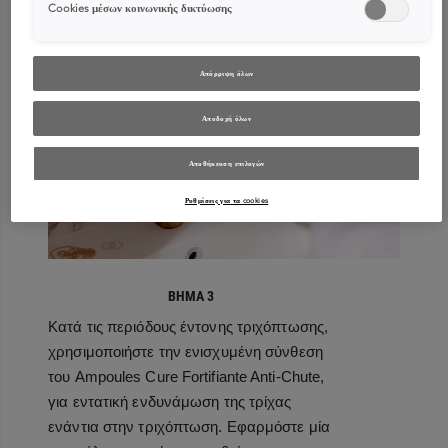
03
Cookies μέσων κοινωνικής δικτύωσης
Απόρριψη όλων
Αποδοχή όλων
Αποθήκευση επιλογών
Ρυθμίσεις για τα cookies
ΒΗΜΑ 3
Κατά τις περιόδους έντονης τριχόπτωσης,
χρησιμοποιήστε την ενισχυμένη σύνθεση
του Ampoules Cure Fortifiante Anti-Chute,
για εντατική ενδυνάμωση της τρίχας
ενάντια στην τριχόπτωση. Εφαρμόστε μία