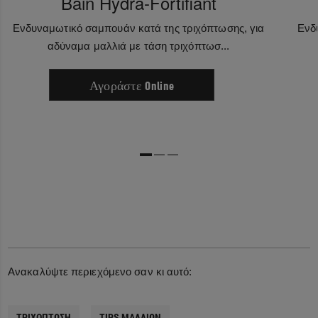
Bain Hydra-Fortifiant
Ενδυναμωτικό σαμπουάν κατά της τριχόπτωσης, για
Ενδ
αδύναμα μαλλιά με τάση τριχόπτωσ...
Αγοράστε Online
Ανακαλύψτε περιεχόμενο σαν κι αυτό:
ΤΡΙΧΌΠΤΩΣΗ
TIPS ΜΑΛΛΙΏΝ