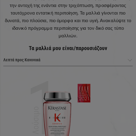
την αντοχή της ενάντια στην τριχόπτωση, προσφέροντας
ταυτόχρονα εντατική περιποίηση. Τα μαλλιά γίνονται πιο
δυνατά, πιο πλούσια, πιο όμορφα και πιο υγιή. Ανακαλύψτε το
Ένας μοναδικός συνδυασμός Ρίζας Τζίντζερ και
ιδανικό πρόγραμμα περιποίησης για τον δικό σας τύπο
Βλαστοκυττάρων Εντελβάις:
μαλλιών.
Τα μαλλιά μου είναι/παρουσιάζουν
Η Ρίζα Τζιντζερ είναι γνωστή για την ικανότητά της να
παρέχει προστασία ενάντια στους εξωτερικούς επιθετικούς
παράγοντες της καθημερινότητας.
1
Τα Βλαστοκύτταρα Εντελβάις χρησιμοποιούνται ευρέως
στην περιποίηση της επιδερμίδας για τις αντιοξειδωτικές
ιδιότητες και την ικανότητά τους να διαφυλάσσουν το
κολλαγόνο. Το άνθος Εντελβάις αντέχει ακόμα και στις πιο
ακραίες συνθήκες.
Λούσιμο
Aqua / water / eau - Cocos nucifera oil / coconut oil -
Amodimethicone - Polyquaternium-37 - Phenoxyethanol -