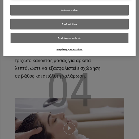
Απόρριψη όλων
Αποδοχή όλων
ΠΕΡΙΠΟΙΗΣΗ & ΜΑΣΑΖ
Αποθήκευση επιλογών
Ο κομμωτής αναμιγνύει με την
Masque
. Το
Ρυθμίσεις για τα cookies
μίγμα εφαρμόζεται στα μαλλιά και στο
τριχωτό κάνοντας μασάζ για αρκετά
04
λεπτά, ώστε να εξασφαλιστεί εισχώρηση
σε βάθος και απόλυτη χαλάρωση.