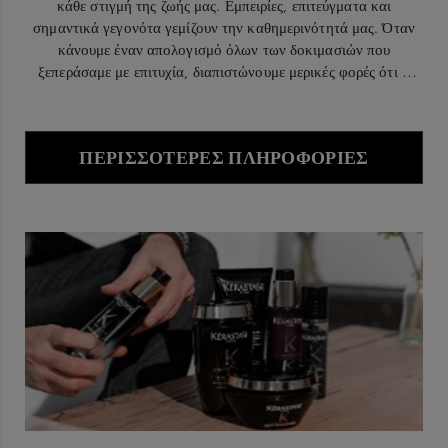
κάθε στιγμή της ζωής μας. Εμπειρίες, επιτεύγματα και
σημαντικά γεγονότα γεμίζουν την καθημερινότητά μας. Όταν
κάνουμε έναν απολογισμό όλων των δοκιμασιών που
ξεπεράσαμε με επιτυχία, διαπιστώνουμε μερικές φορές ότι η
ομορφιά μας έχει αλλάξει. Το τριχωτό αρχίζει να παρουσιάζει
ευαισθησία και ατονία, ενώ τα μαλλιά γίνονται ξηρά και
θαμπά, μαρτυρώντας τον χρόνο που περνά.
ΠΕΡΙΣΣΌΤΕΡΕΣ ΠΛΗΡΟΦΟΡΊΕΣ