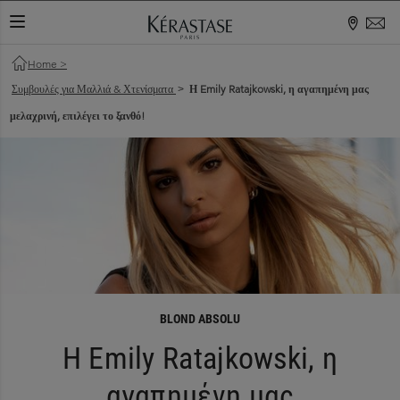
ΕΝΑΛΛΑΓΉ ΠΕΡΙΉΓΗΣΗΣ
Home
>
Συμβουλές για Μαλλιά & Χτενίσματα
Η Emily Ratajkowski, η αγαπημένη μας
>
μελαχρινή, επιλέγει το ξανθό!
BLOND ABSOLU
Η Emily Ratajkowski, η
αγαπημένη μας