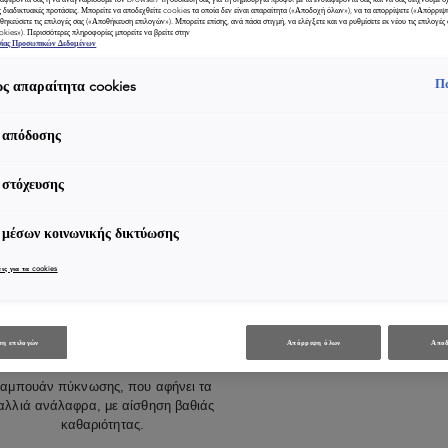
ς διαδικτυακές προτάσεις. Μπορείτε να αποδεχθείτε cookies τα οποία δεν είναι απαραίτητα («Αποδοχή όλων»), να τα απορρίψετε («Απόρριψ
θηκεύσετε τις επιλογές σας («Αποθήκευση επιλογών»). Μπορείτε επίσης, ανά πάσα στιγμή, να ελέγξετε και να ρυθμίσετε εκ νέου τις επιλογές σ
ookies»). Περισσότερες πληροφορίες μπορείτε να βρείτε στην
σίας Προσωπικών Δεδομένων
Π
ς απαραίτητα cookies
 απόδοσης
 στόχευσης
 μέσων κοινωνικής δικτύωσης
ις για τα cookies
ΜΑΛΛΙΆ ΜΕ ΌΓΚΟ
η επιλογών
Απόρριψη όλων
Αποδ
Bain Volumifique
αμπουάν πύκνωσης, που αφήνει τα
αλλιά ανάλαφρα, με αίσθηση βαθιάς
καθαριότητας.