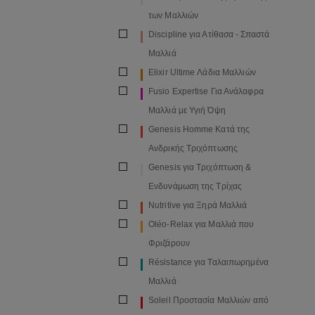
των Μαλλιών
Discipline για Ατίθασα - Σπαστά
Μαλλιά
Elixir Ultime Λάδια Μαλλιών
Fusio Expertise Για Ανάλαφρα
Μαλλιά με Υγιή Όψη
Genesis Homme Κατά της
Ανδρικής Τριχόπτωσης
Genesis για Τριχόπτωση &
Ενδυνάμωση της Τρίχας
Nutritive για Ξηρά Μαλλιά
Oléo-Relax για Μαλλιά που
Φριζάρουν
Résistance για Ταλαιπωρημένα
Μαλλιά
Soleil Προστασία Μαλλιών από