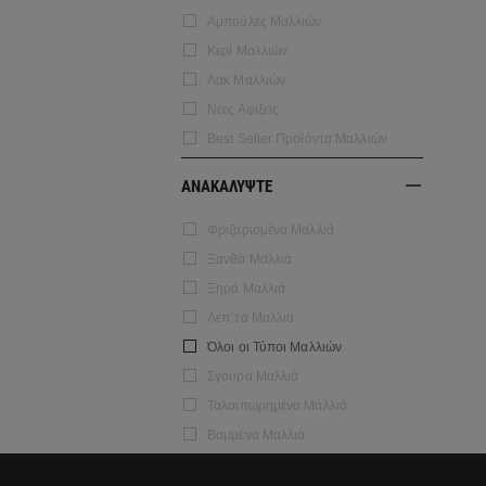
Αμπούλες Μαλλιών
Κερί Μαλλιών
Λακ Μαλλιών
Νέες Αφίξεις
Best Seller Προϊόντα Μαλλιών
ΑΝΑΚΑΛΥΨΤΕ
Φριζαρισμένα Μαλλιά
Ξανθά Μαλλιά
Ξηρά Μαλλιά
Λεπ΄τά Μαλλιά
Όλοι οι Τύποι Μαλλιών
Σγουρά Μαλλιά
Ταλαιπωρημένα Μαλλιά
Βαμμένα Μαλλιά