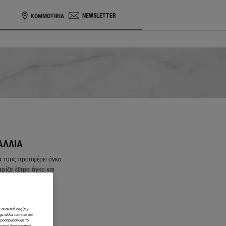
NEWSLETTER
KOMMOTIRIA
ΑΛΛΙΆ
να τους προσφέρει όγκο
ρίζει έξτρα όγκο και
 συσκευή σας (π.χ.
ύμε άλλα cookies και
 προσαρμόσουμε το
χετικό διαφημιστικό