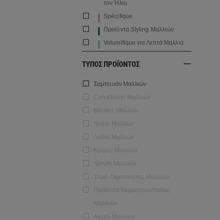
τον Ήλιο
Spécifique
Προϊόντα Styling Μαλλιών
Volumifique για Λεπτά Μαλλιά
ΤΥΠΟΣ ΠΡΟΪΟΝΤΟΣ
Σαμπουάν Μαλλιών
Conditioner Μαλλιών
Μάσκες Μαλλιών
Scrub Μαλλιών
Λάδια Μαλλιών
Κρέμες Μαλλιών
Serum Μαλλιών
Σπρέι Περιποίησης Μαλλιών
Προϊόντα Θερμοπροστασίας
Μαλλιών
Αφροί Μαλλιών