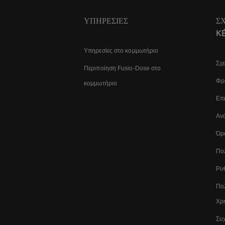
ΥΠΗΡΕΣΊΕΣ
Σ
K
Υπηρεσίες στο κομμωτήριο
Σχε
Περιποίηση Fusio-Dose στο
Φρο
κομμωτήριο
Επι
Αν
Όρ
Πο
Ρυθ
Πολ
Χρ
Συχ