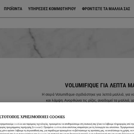
ΠΡΟΪΌΝΤΑ
ΥΠΗΡΕΣΙΕΣ ΚΟΜΜΩΤΗΡΙΟΥ
ΦΡΟΝΤΊΣΤΕ ΤΑ ΜΑΛΛΙΆ ΣΑΣ
VOLUMIFIQUE ΓΙΑ ΛΕΠΤΆ Μ
Η σειρά Volumifique σχεδιάστηκε για λεπτά μαλλιά, για 
και λάμψη. Ανορθώνει τις ρίζες, αναδομεί τα μαλλιά, χα
απεριόριστες δυνατότητες styling.
ΙΣΤΟΤΟΠΟΣ ΧΡΗΣΙΜΟΠΟΙΕΙ COOKIES
ρησιμοποιούμε cookies και παρόμοιες τεχνολογίες, προκειμένου να αποθηκεύσουμε στη συσκευή σας ή/και να λάβουμε πληροφορίες από την
φορίες προγράμματος περιήγησης (browser)). Ορισμένα cookies είναι απολύτως απαραίτητα για τη λειτουργία του ιστοτόπου. Χρησιμοποιο
ες μόνο εφόσον λάβουμε τη συγκατάθεσή σας, για παράδειγμα προκειμένου να βελτιώσουμε τις προτάσεις μας, να αναλύσουμε τη χρήση, να
ιαφέροντά σας ή να αναγνωρίσουμε τον browser/ τη συσκευή σας για τη δημιουργία προφίλ με τα ενδιαφέροντά σας και να σας δείχνουμε σ