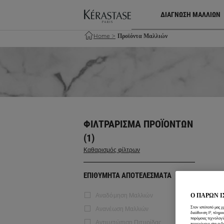
ΔΙΑΓΝΩΣΗ ΜΑΛΛΙΩΝ
Home
>
Προϊόντα Μαλλιών
ΦΙΛΤΡΆΡΙΣΜΑ ΠΡΟΪΌΝΤΩΝ
(1)
Καθαρισμός φίλτρων
ΕΠΙΘΥΜΗΤΑ ΑΠΟΤΕΛΕΣΜΑΤΑ
Ο ΠΑΡΩΝ 
Αναδόμηση Μαλλιών
Στον ιστότοπό μας χ
Ανανέωση Μαλλιών
διεύθυνση IP, πληρο
παρόμοιες τεχνολογί
Αντιμετώπιση Πιτυρίδας
περιεχόμενο στα ενδ