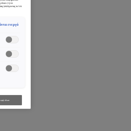
η όλων») ή να
ας (επιλέγοντας το link
άντα ενεργό
οχή όλων