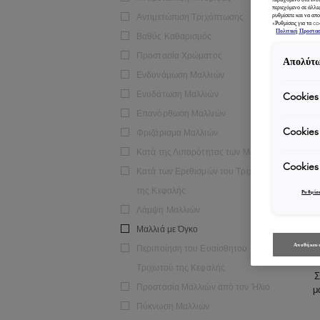
περιεχόμενο σε άλλε
Αντιμετώπιση Τριχόπτωσης
ρυθμίσετε και να απο
«Ρυθμίσεις για τα c
Πολιτική Προστα
Βαθύς Καθαρισμός
Προστασία Χρώματος
Απολύτω
Ενδυνάμωση Μαλλιών
Ενυδάτωση Μαλλιών
Cookies
Επανόρθωση Μαλλιών
Cookies
Φριζάρισμα Μαλλιών
Κατά της Λιπαρότητας των Μαλλιών
Cookies
Κατά των Ερεθισμών του Τριχωτού
της Κεφαλής
Ρυθμίσε
Λάμψη Μαλλιών
Μαλλιά με Όγκο
Αποθήκευσ
Περιποίηση του Ευαίσθητου
Τριχωτού της Κεφαλής
Σ
Προστασία Μαλλιών από τον Ήλιο
μ
Πύκνωση Μαλλιών