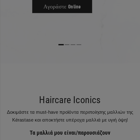
BEHENTRIMONIUM CHLORIDE -
Αγοράστε Online
AMODIMETHICONE -
CETYL ALCOHOL -
PARFUM / FRAGRANCE -
HC BLUE NO. 2 -
CITRIC ACID -
SODIUM HYDROXIDE -
C12-15 ALKYL BENZOATE -
ISOPROPYL ALCOHOL -
TOCOPHEROL -
HYDROXYETHYLCELLULOSE -
BENZOIC ACID -
TRIDECETH-6 -
Haircare Iconics
GUAR HYDROXYPROPYLTRIMONIUM CHLORIDE -
CETRIMONIUM CHLORIDE -
Δοκιμάστε τα must-have προϊόντα περιποίησης μαλλιών της
HC BLUE NO. 15 -
Kérastase και αποκτήστε υπέροχα μαλλιά με υγιή όψη!
LINALOOL -
Τα μαλλιά μου είναι/παρουσιάζουν
LIMONENE -