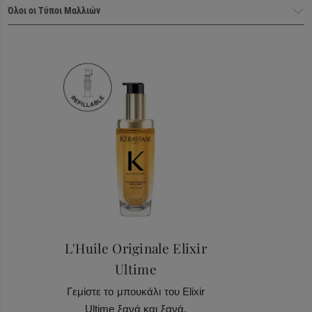
SODIUM HYALURONATE -
CENTELLA ASIATICA EXTRACT -
TARTARIC ACID -
LACTIC ACID -
Haircare Heroes
FUMARIC ACID
L'Huile Originale Elixir
Ultime
Γεμίστε το μπουκάλι του Elixir
Ultime ξανά και ξανά.