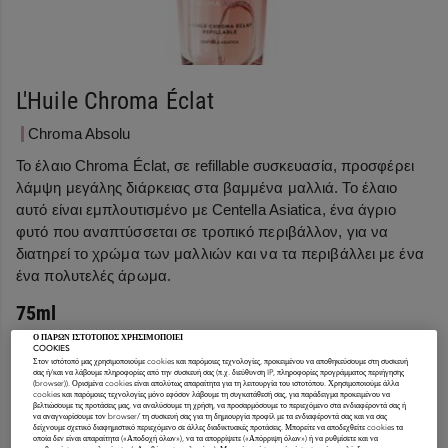
L'Huile Chroma Éclat
Chroma Absolu
Το έλαιο Chroma Éclat, σε refillable συσκευασία, προσφέρει
λάμψη μεγάλης διάρκειας στα βαμμένα μαλλιά. Το έλαιο
αυτό είναι εμπλουτισμένο με Centella Asiatica, ένα άγριο
φυτό που αναπτύσσεται σε τροπικό περιβάλλον, για να
διατηρεί το χρώμα των μαλλιών και να τα περιβάλλει με ένα
ένα πολυτελές άρωμα.
75ml
Ο ΠΑΡΩΝ ΙΣΤΟΤΟΠΟΣ ΧΡΗΣΙΜΟΠΟΙΕΙ
COOKIES
Στον ιστότοπό μας χρησιμοποιούμε cookies και παρόμοιες τεχνολογίες, προκειμένου να αποθηκεύσουμε στη συσκευή
ΑΓΟΡΑΣΤΕ ONLINE
σας ή/και να λάβουμε πληροφορίες από την συσκευή σας (π.χ. διεύθυνση IP, πληροφορίες προγράμματος περιήγησης
(browser)). Ορισμένα cookies είναι απολύτως απαραίτητα για τη λειτουργία του ιστοτόπου. Χρησιμοποιούμε άλλα
cookies και παρόμοιες τεχνολογίες μόνο εφόσον λάβουμε τη συγκατάθεσή σας, για παράδειγμα προκειμένου να
βελτιώσουμε τις προτάσεις μας, να αναλύσουμε τη χρήση, να προσαρμόσουμε το περιεχόμενο στα ενδιαφέροντά σας ή
να αναγνωρίσουμε τον browser/ τη συσκευή σας για τη δημιουργία προφίλ με τα ενδιαφέροντά σας και να σας
δείχνουμε σχετικό διαφημιστικό περιεχόμενο σε άλλες διαδικτυακές προτάσεις. Μπορείτε να αποδεχθείτε cookies τα
ΚΟΜΜΩΤΗΡΙΑ
οποία δεν είναι απαραίτητα («Αποδοχή όλων»), να τα απορρίψετε («Απόρριψη όλων») ή να ρυθμίσετε και να