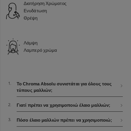
Διατήρηση Χρώματος
Ενυδάτωση
Θρέψη
Λάμψη
Λαμπερό χρώμα
Κύρια Συστατικά
1.
Το Chroma Absolu συνιστάται για όλους τους
Εκχύλισμα Centella Asiatica
τύπους μαλλιών;
Ένα χιλιετές αναγεννητικό φυτό που χρησιμοποιείται
ευρέως στην Ασιατική περιποίηση επιδερμίδας, γνωστό για
2.
Γιατί πρέπει να χρησιμοποιώ έλαιο μαλλιών;
τις θεραπευτικές και επουλωτικές του ιδιότητες.
Συστατικά
3.
Πόσο έλαιο μαλλιών πρέπει να χρησιμοποιώ;
ISODODECANE ● DIMETHICONE ● C11-13 ISOALKANE ●