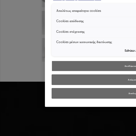
Απολύτως απαραίτητα cookies
Cookies απόδοσης
Cookies στόχευσης
Cookies μέσων κοινωνικής δικτύωσης
Ρυθμίσεις 
Αποθήκευσ
Απόρρι
Αποδοχ