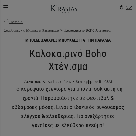
ΕΝΑΛΛΑΓΉ ΠΕΡΙΉΓΗΣΗΣ
Home
>
Συμβουλές για Μαλλιά & Χτενίσματα
Καλοκαιρινό Boho Χτένισμα
>
ΜΠΟΈΜ, ΧΑΛΑΡΈΣ ΜΠΟΎΚΛΕΣ ΓΙΑ ΤΗΝ ΠΑΡΑΛΊΑ
Καλοκαιρινό Boho
Χτένισμα
Λογότυπο Kerastase Paris •
Σεπτεμβρίου 8, 2023
Το κορυφαίο χτένισμα για μποέμ look αυτή τη
χρονιά. Παρουσιάστηκε σε φεστιβάλ &
εβδομάδες μόδας. Είναι ο ιδανικός συνδυασμός
ελέγχου & ελευθερίας. Για ανεξάρτητες
γυναίκες με ελεύθερο πνεύμα!