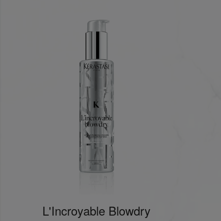
0
0
L'Incroyable Blowdry