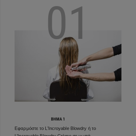
01
ΒΉΜΑ 1
Εφαρμόστε το L’Incroyable Blowdry ή το
L’Incroyable Blowdry Crème σε νωπά