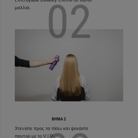
02
μαλλιά.
ΒΉΜΑ 2
Χτενίστε προς τα πίσω και ψεκάστε
παντού με το V.I.P.