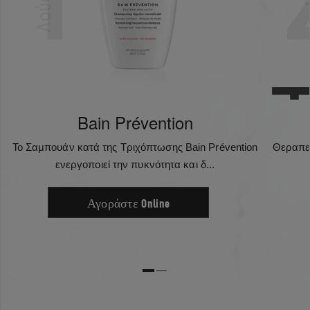
Λούσιμο
Bain Prévention
Το Σαμπουάν κατά της Τριχόπτωσης Bain Prévention
Θεραπεί
ενεργοποιεί την πυκνότητα και δ...
Αγοράστε Online