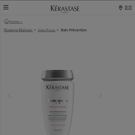
ΕΝΑΛΛΑΓΉ ΠΕΡΙΉΓΗΣΗΣ
Home
>
Προϊόντα Μαλλιών
Spécifique
Bain Prévention
>
>