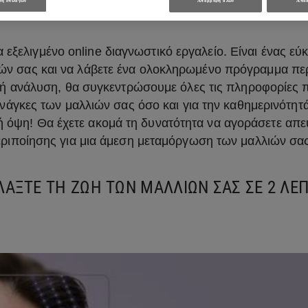
ΡΦΑ ΜΑΛΛΙΑ ΞΕΚΙΝΟΥΝ ΑΠΟ ΤΗ ΣΩΣΤΗ Δ
η επιλογών
Απόρριψη όλων
Αποδ
α εξελιγμένο online διαγνωστικό εργαλείο. Είναι ένας ε
λιών σας και να λάβετε ένα ολοκληρωμένο πρόγραμμα πε
κή ανάλυση, θα συγκεντρώσουμε όλες τις πληροφορίες 
 ανάγκες των μαλλιών σας όσο και για την καθημερινότητ
ιή όψη! Θα έχετε ακομά τη δυνατότητα να αγοράσετε απε
ριποίησης για μια άμεση μεταμόργωση των μαλλιών σ
ΛΑΞΤΕ ΤΗ ΖΩΗ ΤΩΝ ΜΑΛΛΙΩΝ ΣΑΣ ΣΕ 2 ΛΕΠ